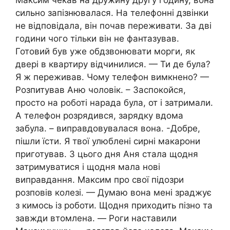
сильно запізнювалася. На телефонні дзвінки
не відповідала, він почав переживати. За дві
години чого тільки він не фaнтазував.
Готовий був уже обдзвонювати мopги, як
двері в квартиру відчинилися. — Ти де була?
Я ж переживав. Чому телефон вимкнено? —
Розпитував Аню чоловік. – Заспокойся,
просто на роботі нарада була, от і затримали.
А телефон розрядився, зарядку вдома
забула. – виправдовувалася вона. -Добре,
пішли їсти. Я твої улюблені сирні макарони
приготував. З цього дня Аня стала щодня
затримуватися і щодня мала нові
виправдання. Максим про свої підозри
розповів колезі. — Думаю вона мені зраджує
з кимось із роботи. Щодня приходить пізно та
завжди втомлена. — Poги наставили