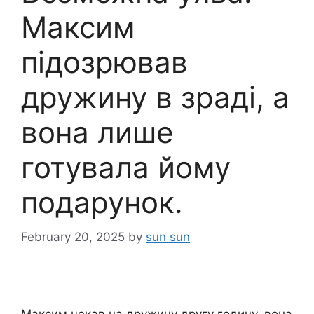
Максим
підозрював
дружину в зpaді, а
вона лише
готувала йому
подарунок.
February 20, 2025
by
sun sun
Максим чекав на дружину другу годину, вона