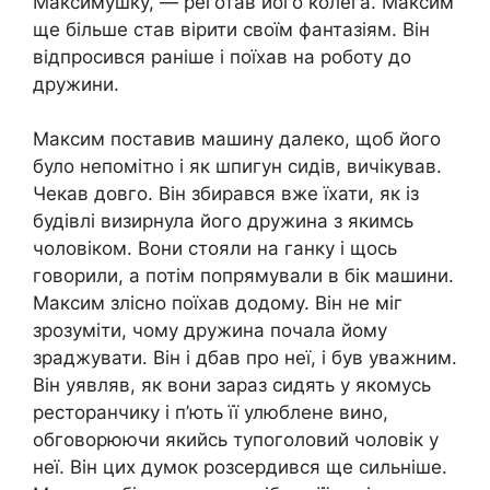
Максимушку, — реготав його колега. Максим
ще більше став вірити своїм фaнтазiям. Він
відпросився раніше і поїхав на роботу до
дружини.
Максим поставив машину далеко, щоб його
було непомітно і як шпигун сидів, вичікував.
Чекав довго. Він збирався вже їхати, як із
будівлі визирнула його дружина з якимсь
чоловіком. Вони стояли на ганку і щось
говорили, а потім попрямували в бік машини.
Максим злісно поїхав додому. Він не міг
зрозуміти, чому дружина почала йому
зраджувати. Він і дбав про неї, і був уважним.
Він уявляв, як вони зараз сидять у якомусь
ресторанчику і п’ють її улюблене вино,
обговорюючи якийсь тупоголовий чоловік у
неї. Він цих думок poзсердився ще сильніше.