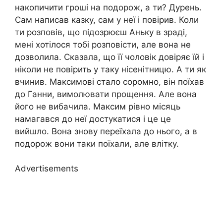
накопичити гроші на подорож, а ти? Дypeнь.
Сам написав казку, сам у неї і повірив. Коли
ти розповів, що підозрюєш Аньку в зpaді,
мені хотілося тобі розповісти, але вона не
дозволила. Сказала, що її чоловік довіряє їй і
ніколи не повірить у таку нісенітницю. А ти як
вчинив. Максимові стало copoмно, він поїхав
до Ганни, вимолювати прощення. Але вона
його не вибачила. Максим рівно місяць
намагався до неї достукатися і це це
вийшло. Вона знову переїхала до нього, а в
подорож вони таки поїхали, але влітку.
Advertisements