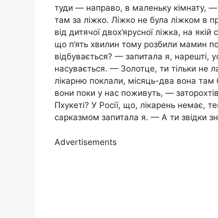
туди — направо, в маленьку кімнату, —
там за ліжко. Ліжко не була ліжком в п
від дитячої двох’ярусної ліжка, на якій 
що п’ять хвилин тому розбили мамин п
відбувається? — запитала я, нарешті,
насувається. — Золотце, ти тільки не 
лікарню поклали, місяць-два вона там
вони поки у нас поживуть, — заторохтів
Пхукеті? У Росії, що, лікарень немає, те
сарказмом запитала я. — А ти звідки з
Advertisements