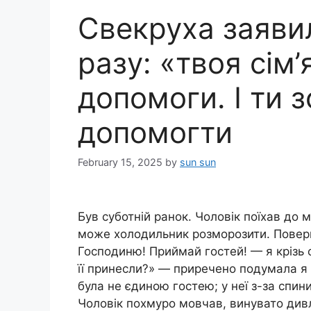
Свекруха заяви
разу: «твоя сім’
допомоги. І ти 
допомогти
February 15, 2025
by
sun sun
Був суботній ранок. Чоловік поїхав до
може холодильник розморозити. Поверну
Господиню! Приймай гостей! — я крізь с
її принесли?» — приречено подумала я 
була не єдиною гостею; у неї з-за спин
Чоловік похмуро мовчав, винувато див