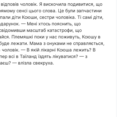
 відповів чоловік. Я вискочила подивитися, що
рямому сенсі цього слова. Це були запчастини
спали діти Ксюши, сестри чоловіка. Ті самі діти,
одарунок. — Мені хтось пояснить, що
 усвідомивши масштаб катастрофи, що
лайся. Племяшкі поки у нас поживуть, Ксюшу в
 буде лежати. Мама з онуками не справляється,
 чоловік. — В якій лікарні Ксюша лежить? В
пер всі в Таїланд їздять лікуватися? — з
наєш? — влізла свекруха.