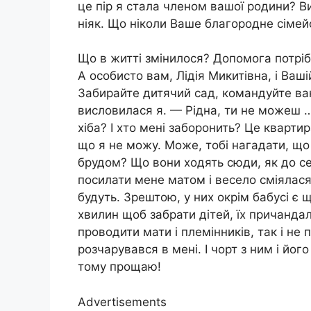
це пір я стала членом вашої родини? В
ніяк. Що ніколи Ваше благородне сімейст
Що в житті змінилося? Допомога потріб
А особисто вам, Лідія Микитівна, і Ваші
Забирайте дитячий сад, командуйте в
висловилася я. — Рідна, ти не можеш …
хіба? І хто мені заборонить? Це квартир
що я не можу. Може, тобі нагадати, що 
брудом? Що вони ходять сюди, як до с
посилати мене матом і весело сміялася
будуть. Зрештою, у них окрім бабусі є щ
хвилин щоб забрати дітей, їх причандали
проводити мати і племінників, так і не
розчарувався в мені. І чорт з ним і йо
тому прощаю!
Advertisements