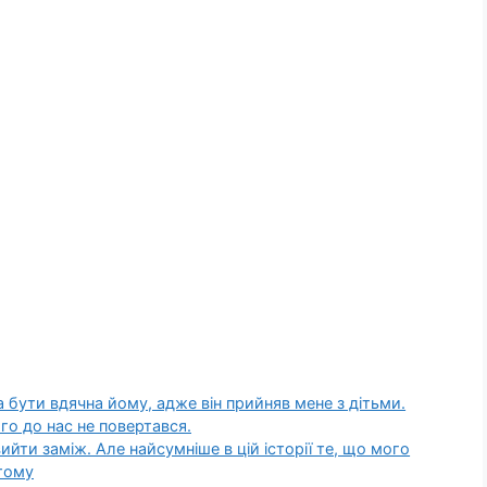
а бути вдячна йому, адже він прийняв мене з дітьми.
ого до нас не повертався.
ийти заміж. Але найсумніше в цій історії те, що мого
 тому