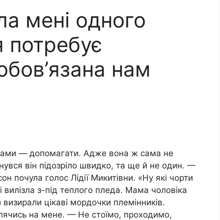
ла мені одного
я потребує
зобов’язана нам
 мами — допомагати. Адже вона ж сама не
вся він підозріло швидко, та ще й не один. —
он почула голос Лідії Микитівни. «Ну які чорти
і вилізла з-під теплого пледа. Мама чоловіка
и визирали цікаві мордочки племінників.
лячись на мене. — Не стоїмо, проходимо,