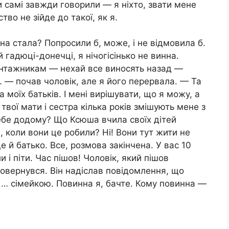
и самі завжди говорили — я ніхто, звати мене
во не зійде до такої, як я.
на стала? Попросили б, може, і не відмовила б.
й гадюці-донечці, я нічогісінько не винна.
антажникам — нехай все виносять назад —
 — почав чоловік, але я його перервала. — Та
а моїх батьків. І мені вирішувати, що я можу, а
твої мати і сестра кілька років змішують мене з
ебе додому? Що Ксюша вчила своїх дітей
, коли вони це робили? Ні! Вони тут жити не
е й батько. Все, розмова закінчена. У вас 10
 і піти. Час пішов! Чоловік, який пішов
 повернувся. Він надіслав повідомлення, що
го … сімейкою. Повинна я, бачте. Кому повинна —