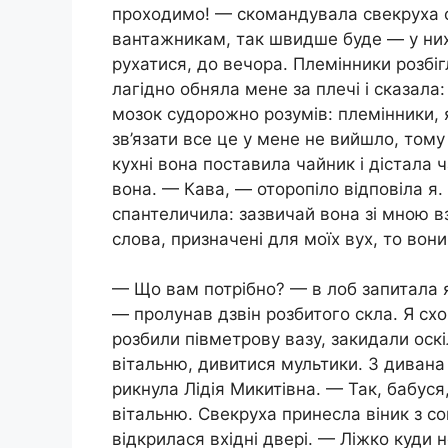
проходимо! — скомандувала свекруха 
вантажникам, так швидше буде — у них
рухатися, до вечора. Племінники розбіг
лагідно обняла мене за плечі і сказала
мозок судорожно розумів: племінники, 
зв’язати все це у мене не вийшло, тому
кухні вона поставила чайник і дістала 
вона. — Кава, — оторопіло відповіла я.
спантеличила: зазвичай вона зі мною вза
слова, призначені для моїх вух, то вони
— Що вам потрібно? — в лоб запитала я 
— пролунав дзвін розбитого скла. Я схо
розбили півметрову вазу, закидали оскі
вітальню, дивитися мультики. З дивана
рикнула Лідія Микитівна. — Так, бабуся
вітальню. Свекруха принесла віник з со
відкрилася вхідні двері. — Ліжко куди