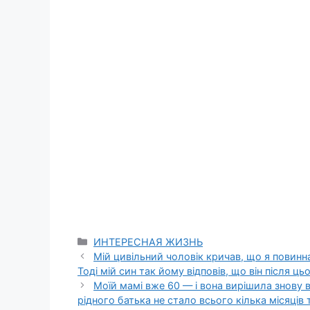
Categories
ИНТЕРЕСНАЯ ЖИЗНЬ
Мій цивільний чоловік кричав, що я повинн
Тоді мій син так йому відповів, що він після ць
Моїй мамі вже 60 — і вона вирішила знову в
рідного батька не стало всього кілька місяців