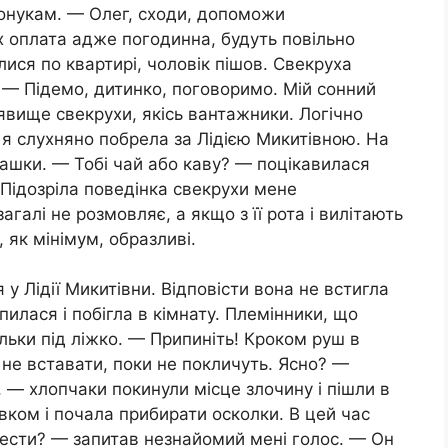
онукам. — Олег, сходи, допоможи
 оплата адже погодинна, будуть повільно
лися по квартирі, чоловік пішов. Свекруха
: — Підемо, дитинко, поговоримо. Мій сонний
явище свекрухи, якісь вантажники. Логічно
 я слухняно побрела за Лідією Микитівною. На
чашки. — Тобі чай або каву? — поцікавилася
 Підозріла поведінка свекрухи мене
галі не розмовляє, а якщо з її рота і вилітають
, як мінімум, образливі.
у Лідії Микитівни. Відповісти вона не встигла
пилася і побігла в кімнату. Племінники, що
льки під ліжко. — Припиніть! Кроком руш в
 не вставати, поки не покличуть. Ясно? —
, — хлопчаки покинули місце злочину і пішли в
вком і почала прибирати осколки. В цей час
 нести? — запитав незнайомий мені голос. — Он