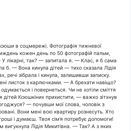
 Ксюши в соцмережі. Фотографія тижневої
 тиждень кожен день по 50 фотографій пальм,
— У лікарні, так? — запитала я. — Клас, я б сама
ла б. — Вона кинула дітей — тихо сказала Лідія
, речі зібрала і кинула, залишивши записку.
ені листок з карлючками. — А брехати навіщо?
одумається і повернеться. Чи не хотіли сміття
ся дітей Ксюшкіних прихистити, — важко зітхнув
погоджуся? — почувши мої слова, чоловік з
овані. Вони мені всю квартиру рознесуть. Хто
роші і думаєш. Твоя сім’я потребує допомоги!
 вигукнула Лідія Микитівна. — Так? А з яких