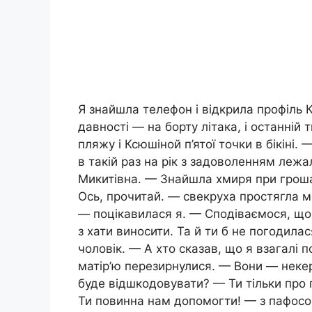
Я знайшла телефон і відкрила профіль
давності — на борту літака, і останній
пляжу і Ксюшіной п’ятої точки в бікіні. 
в такій раз на рік з задоволенням лежа
Микитівна. — Знайшла хмиря при грошах
Ось, прочитай. — свекруха простягла м
— поцікавилася я. — Сподіваємося, що 
з хати виносити. Та й ти б не погодила
чоловік. — А хто сказав, що я взагалі 
матір’ю перезирнулися. — Вони — некер
буде відшкодовувати? — Ти тільки про г
Ти повинна нам допомогти! — з пафосом