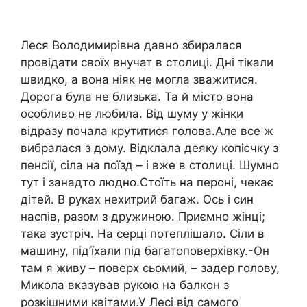
Леся Володимирівна давно збиралася
провідати своїх внучат в столиці. Дні тікали
швидко, а вона ніяк не могла зважитися.
Дорога була не близька. Та й місто вона
особливо не любила. Від шуму у жінки
відразу почала крутитися голова.Але все ж
вибралася з дому. Відклала деяку копієчку з
пенсії, сіла на поїзд – і вже в столиці. Шумно
тут і занадто людно.Стоїть на пероні, чекає
дітей. В руках нехитрий багаж. Ось і син
наспів, разом з дружиною. Приємно жінці;
така зустріч. На серці потеплішало. Сіли в
машину, під’їхали під багатоповерхівку.-Он
там я живу – поверх сьомий, – задер голову,
Микола вказував рукою на балкон з
розкішними квітами.У Лесі від самого