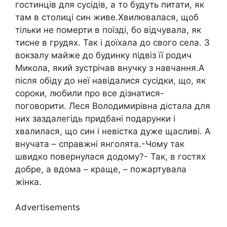
гостинців для сусідів, а то будуть питати, як
там в столиці син живе.Хвилювалася, щоб
тільки не померти в поїзді, бо відчувала, як
тисне в грудях. Так і доїхала до свого села. З
вокзалу майже до будинку підвіз її родич
Микола, який зустрічав внучку з навчання.А
після обіду до неї навідалися сусідки, що, як
сороки, любили про все дізнатися-
поговорити. Леся Володимирівна дістала для
них заздалегідь придбані подарунки і
хвалилася, що син і невістка дуже щасливі. А
внучата – справжні янголята.-Чому так
швидко повернулася додому?- Так, в гостях
добре, а вдома – краще, – пожартувала
жінка.
Advertisements