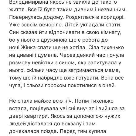
Володимирівна якось не звикла до такого
життя. Все їй було таким дивним і незвичним.
Повернулась додому. Роздяглася в коридорі.
Уже зовсім вечоріло. Дітей укладали спати.
Син сказав йти відпочивати в свою кімнату,
бо у нього з дружиною ще є робота до
ночі.Жінка спати ще не хотіла. Сіла тихенько
на дивані і думала. Через деякий час почула
розмову невістки з сином, яка запитувала у
нього, скільки часу ще затримається мама,
тому що їй набридло вже готувати. Вона все
чула, і сльози горохом покотилися з очей.
Не спала майже всю ніч. Потім тихенько
встала, поцілувала уві сні внучат і вийшла за
двері квартири. Якось за допомогою чужих
людей дісталася до вокзалу і там
дочекалася поїзда. Перед тим купила