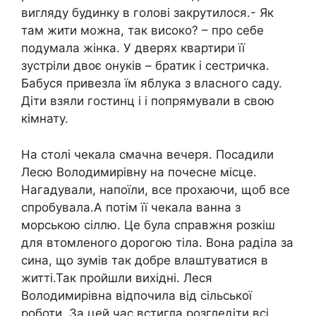
вигляду будинку в голові закрутилося.- Як
там жити можна, так високо? – про себе
подумала жінка. У дверях квартири її
зустріли двоє онуків – братик і сестричка.
Бабуся привезла їм яблука з власного саду.
Діти взяли гостинц і і попрямували в свою
кімнату.
На столі чекала смачна вечеря. Посадили
Лесю Володимирівну на почесне місце.
Нагадували, напоїли, все прохаючи, щоб все
спробувала.А потім її чекала ванна з
морською сіллю. Це була справжня розкіш
для втомленого дорогою тіла. Вона раділа за
сина, що зумів так добре влаштуватися в
житті.Так пройшли вихідні. Леся
Володимирівна відпочила від сільської
роботи. За цей час встигла розгледіти всі