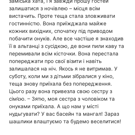
заміська хата, і я завжди прошу гостей
залишатися з ночівлею – місця всім
вистачить. Проте теща стала зловживати
гостинністю. Вона приїжджала майже
кожних вихідних, спочатку під приводом
побачити онуків. Але все частіше я знаходив
її в альтанці з сусідкою, де вони пили каву та
перемивали всім кісточки. Вона перестала
попереджати про свої візити і навіть
залишалася на ніч. Якось я не витримав. У
суботу, коли ми з дітьми зібралися у кіно,
теща знову приїхала без попередження.
Цього разу вона привезла свою сестру з
сім’єю. – Зятю, моя сестра з чоловіком та
онуками приїхала. А що нам у місті
нудьгувати? У вас басейн та мангал! Зараз
шашлики влаштуємо та будемо веселитися!