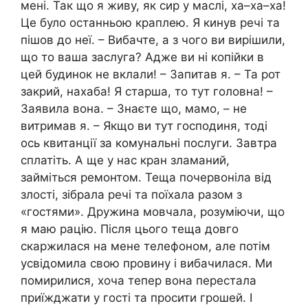
мені. Так що я живу, як сир у маслі, ха–ха–ха!
Це було останньою краплею. Я кинув речі та
пішов до неї. – Вибачте, а з чого ви вирішили,
що то ваша заслуга? Адже ви ні копійки в
цей будинок не вклали! – Запитав я. – Та рот
закрий, нахаба! Я старша, то тут головна! –
Заявила вона. – Знаєте що, мамо, – не
витримав я. – Якщо ви тут господиня, тоді
ось квитанції за комунальні послуги. Завтра
сплатіть. А ще у нас кран зламаний,
займіться ремонтом. Теща почервоніла від
злості, зібрала речі та поїхала разом з
«гостями». Дружина мовчала, розуміючи, що
я маю рацію. Після цього теща довго
скаржилася на мене телефоном, але потім
усвідомила свою провину і вибачилася. Ми
помирилися, хоча тепер вона перестала
приїжджати у гості та просити грошей. І