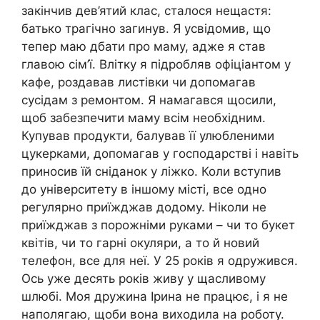
закінчив дев’ятий клас, сталося нещастя:
батько трагічно загинув. Я усвідомив, що
тепер маю дбати про маму, адже я став
главою сім’ї. Влітку я підробляв офіціантом у
кафе, роздавав листівки чи допомагав
сусідам з ремонтом. Я намагався щосили,
щоб забезпечити маму всім необхідним.
Купував продукти, балував її улюбленими
цукерками, допомагав у господарстві і навіть
приносив їй сніданок у ліжко. Коли вступив
до університету в іншому місті, все одно
регулярно приїжджав додому. Ніколи не
приїжджав з порожніми руками – чи то букет
квітів, чи то гарні окуляри, а то й новий
телефон, все для неї. У 25 років я одружився.
Ось уже десять років живу у щасливому
шлюбі. Моя дружина Ірина не працює, і я не
наполягаю, щоби вона виходила на роботу.