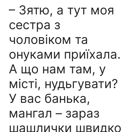
– Зятю, а тут моя
сестра з
чоловіком та
онуками приїхала.
А що нам там, у
місті, нудьгувати?
У вас банька,
мангал – зараз
шашлички швидко