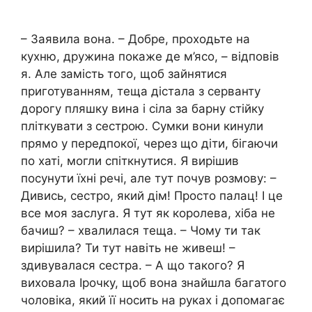
– Заявила вона. – Добре, проходьте на
кухню, дружина покаже де м’ясо, – відповів
я. Але замість того, щоб зайнятися
приготуванням, теща дістала з серванту
дорогу пляшку вина і сіла за барну стійку
пліткувати з сестрою. Сумки вони кинули
прямо у передпокої, через що діти, бігаючи
по хаті, могли спіткнутися. Я вирішив
посунути їхні речі, але тут почув розмову: –
Дивись, сестро, який дім! Просто палац! І це
все моя заслуга. Я тут як королева, хіба не
бачиш? – хвалилася теща. – Чому ти так
вирішила? Ти тут навіть не живеш! –
здивувалася сестра. – А що такого? Я
виховала Ірочку, щоб вона знайшла багатого
чоловіка, який її носить на руках і допомагає