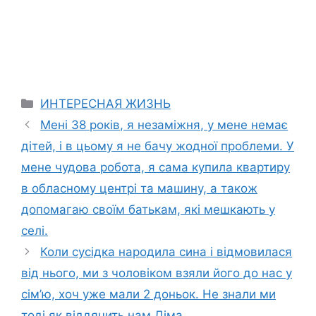
Categories
ИНТЕРЕСНАЯ ЖИЗНЬ
Мені 38 років, я незаміжня, у мене немає
дітей, і в цьому я не бачу жодної проблеми. У
мене чудова робота, я сама купила квартиру
в обласному центрі та машину, а також
допомагаю своїм батькам, які мешкають у
селі.
Коли сусідка народила сина і відмовилася
від нього, ми з чоловіком взяли його до нас у
сім’ю, хоч уже мали 2 доньок. Не знали ми
тоді як віддячить нам Діма.