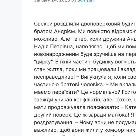
Свекри розділили двоповерховий будин
братом Андрієм. Ми повністю відремон
можливо. Але тепер, коли дружина Андр
Надія Петрівна, наполягає, щоб ми помі
новонародженим буде зручніше на перш
“цирку”. В їхній частині будинку вогкіст
стан житла, поки ми працювали і вклад
несправедливо! – Вигукнула я, коли с
частиною братові чоловіка. – Ми вклали
маємо переїхати? Це нормально? Григорі
завжди уникав конфліктів, але, схоже, 
мати продовжувала пояснювати: – Кате
другий поверх. Це ж заради малюка! Я
роздратування. – Чому вони не подумал
важливо, щоб вони жили у комфортних 