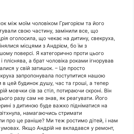
ок між моїм чоловіком Григорієм та його
тували свою частину, замінили все, що
ія оголосила, що чекає на дитину, свекруха,
нялися місцями з Андрієм, бо їм з
ому поверсі. Я категорично проти цього
ь і пліснява, а брат чоловіка роками ігнорував
алися у свій затишок. – Це просто
векруха запропонувала поступитися нашою
 в цей будинок душу, час та гроші, а тепер
й мовчки сів за стіл, потираючи скроні. Він
цього разу сам не знав, як реагувати. Його
рині з дитиною буде важко підніматися на
 зітхнула, намагаючись стримати
и про це раніше? Ми теж ростимо дітей, і нам
умовах. Якщо Андрій не вкладався у ремонт,