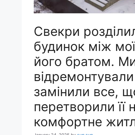
Свекри розділи
будинок між мо
його братом. М
відремонтували
замінили все, щ
перетворили її 
комфортне жит
January 24, 2025
by
sun sun