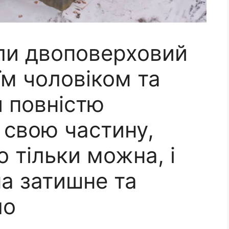
ли двоповерховий
їм чоловіком та
и повністю
 свою частину,
о тільки можна, і
на затишне та
ло