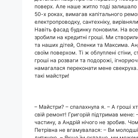
поверх. Але наше житло тоді залишало
50-х роках, вимагав капітального ремо
електропроводку, сантехніку, вирівняли
Навіть фасад будинку поновили. На вс
зробили на кредитні гроші. Ми створил
та наших дітей, Оленки та Максима. А
своїм поверхом. Ті ж облуплені стіни, с
гроші на розваги та подорожі, ігноруюч
намагалася переконати мене свекруха.
такі майстри!
– Майстри? – спалахнула я. – А гроші х
свій ремонт! Григорій підтримав мене:
частину, а Андрій нічого не зробив. Чо
Петрівна не вгамувалася: – Ви молодші,
дитиною. – Якщо їм складно, ми можемо