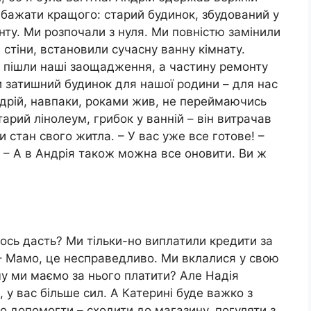
 бажати кращого: старий будинок, збудований у
нту. Ми розпочали з нуля. Ми повністю замінили
 стіни, встановили сучасну ванну кімнату.
е пішли наші заощадження, а частину ремонту
и затишний будинок для нашої родини – для нас
ндрій, навпаки, роками жив, не переймаючись
тарий лінолеум, грибок у ванній – він витрачав
и стан свого житла. – У вас уже все готове! –
 – А в Андрія також можна все оновити. Ви ж
тось дасть? Ми тільки-но виплатили кредити за
 – Мамо, це несправедливо. Ми вклалися у свою
му ми маємо за нього платити? Але Надія
 у вас більше сил. А Катерині буде важко з
 допомогти – сходити до магазину, погуляти з