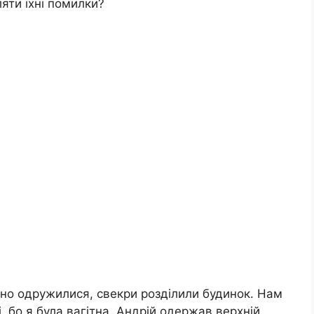
яти їхні помилки?
-но одружилися, свекри розділили будинок. Нам
 бо я була вагітна. Андрій одержав верхній