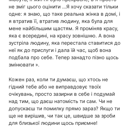
не зміг цього оцінити …Я хочу сказати тільки
одне: я знаю, що таке реальна жінка в домі, і
я втратив її, втратив людину, яка була для
мене найбільшим щастям. Я проміняв красу,
яка є всередині, на красу зовнішню. А вона
зустріла людину, яка перестала ставитися до
неї як до прислуги і дала їй час, щоб вона
подбала про себе. Тепер занадто пізно щось
змінювати ».
Кожен раз, коли ти думаєш, що хтось не
гідний тебе або не виправдовує твоїх
очікувань, просто зазирни в себе і подумай
над тим, що даєш натомість ти сам. Чи не
допускаєш ти помилку прямо зараз? Якщо ти
ще не вирішив, чи так це, швидше за зроби
для близької людини щось приємне!