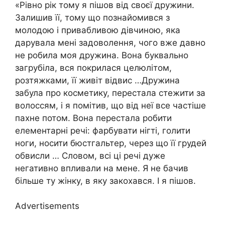
«Рівно рік тому я пішов від своєї дружини.
Залишив її, тому що познайомився з
молодою і привабливою дівчиною, яка
дарувала мені задоволення, чого вже давно
не робила моя дружина. Вона буквально
загрубіла, вся покрилася целюлітом,
розтяжками, її живіт відвис …Дружина
забула про косметику, перестала стежити за
волоссям, і я помітив, що від неї все частіше
пахне потом. Вона перестала робити
елементарні речі: фарбувати нігті, голити
ноги, носити бюстгальтер, через що її грудей
обвисли … Словом, всі ці речі дуже
негативно впливали на мене. Я не бачив
більше ту жінку, в яку закохався. І я пішов.
Advertisements