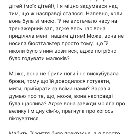
дітей (моїх дітей!), І я міцно задумався над
тим, що ж насправді сталося. Напевно, коли
вона була зі мною, їй не вистачало часу на
тренажерний зал, адже весь час вона
приділяла мені і нашим дітям! Може, вона не
носила бюстгальтер просто тому, що їй
ніколи було з ним возитися, адже потрібно
було годувати малюків?
Може, вона не брили ноги і не вискубувала
брови, тому що їй доводилося готувати,
мити, прибирати за всіма нами? Зараз я
думаю про те, що, може, вона насправді
була щаслива? Адже вона завжди мріяла про
велику і міцну сім’ю, прагнула про когось
піклуватися.
Мабуть, її життя було прекрасне, а я просто