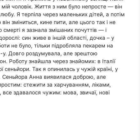
 мій чоловік. Життя з ним було непросте — він
любу. Я терпіла через маленьких дітей, а потім
ін зміниться, кине пити, але цього так і не
о смерті я зазнала змішаних почуттів — і
дорослі: син живе в іншій області, дочка – у
боти не було, тільки підробляла пекарем на
2-у. Довго роздумувала, але зрештою
он. Роботу знайшла через знайомих: в Італії
 сеньйори. Так я опинилась у чужій країні, у
. Сеньйора Анна виявилася доброю, але
простим: стежити за харчуванням, ліками,
 все здавалося чужим: мова, звичаї, нові