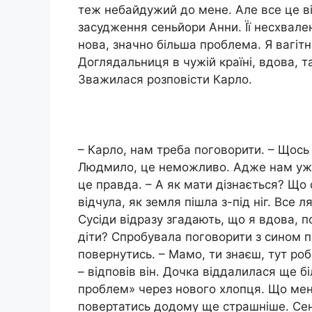
теж небайдужий до мене. Але все це в
засудження сеньйори Анни. Її несхвале
нова, значно більша проблема. Я вагітн
Доглядальниця в чужій країні, вдова, т
Зважилася розповісти Карло.
– Карло, нам треба поговорити. – Щось
Людмило, це неможливо. Адже нам уже 
це правда. – А як мати дізнається? Що
відчула, як земля пішла з-під ніг. Все
Сусіди відразу згадають, що я вдова, п
діти? Спробувала поговорити з сином п
повернутись. – Мамо, ти знаєш, тут ро
– відповів він. Дочка віддалилася ще б
проблем» через нового хлопця. Що мені
повертатись додому ще страшніше. Сен