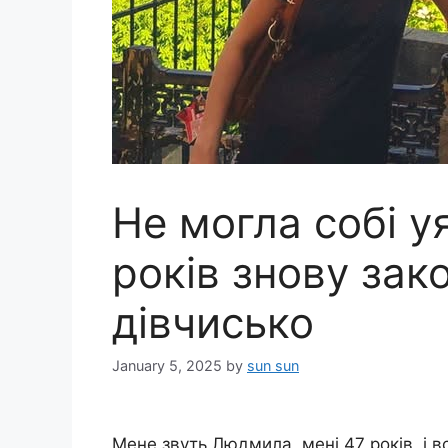
Не могла собі у
років знову зак
дівчисько
January 5, 2025
by
sun sun
Мене звуть Людмила, мені 47 років, і 