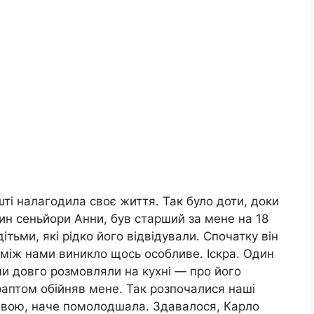
ті налагодила своє життя. Так було доти, доки
син сеньйори Анни, був старший за мене на 18
ітьми, які рідко його відвідували. Спочатку він
 між нами виникло щось особливе. Іскра. Один
ми довго розмовляли на кухні — про його
раптом обійняв мене. Так розпочалися наші
 живою, наче помолодшала. Здавалося, Карло