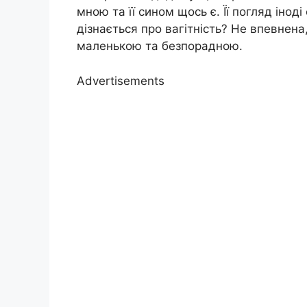
мною та її сином щось є. Її погляд іно
дізнається про вагітність? Не впевнен
маленькою та безпорадною.
Advertisements