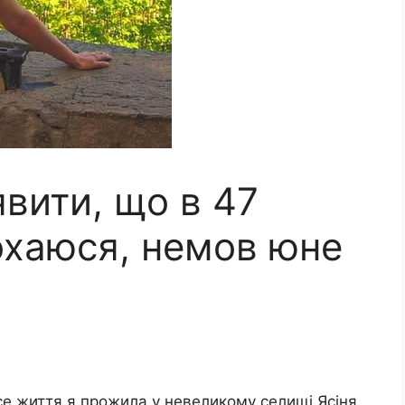
явити, що в 47
охаюся, немов юне
все життя я прожила у невеликому селищі Ясіня