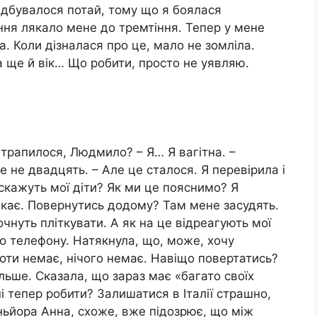
ідбувалося потай, тому що я боялася
ння лякало мене до тремтіння. Тепер у мене
а. Коли дізналася про це, мало не зомліла.
а ще й вік… Що робити, просто не уявляю.
 трапилося, Людмило? – Я… Я вагітна. –
не двадцять. – Але це сталося. Я перевірила і
 скажуть мої діти? Як ми це пояснимо? Я
 лякає. Повернутись додому? Там мене засудять.
очнуть пліткувати. А як на це відреагують мої
о телефону. Натякнула, що, може, хочу
боти немає, нічого немає. Навіщо повертатись?
ільше. Сказала, що зараз має «багато своїх
 тепер робити? Залишатися в Італії страшно,
ьйора Анна, схоже, вже підозрює, що між