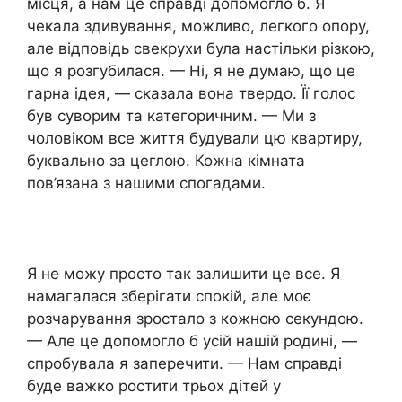
місця, а нам це справді допомогло б. Я
чекала здивування, можливо, легкого опору,
але відповідь свекрухи була настільки різкою,
що я розгубилася. — Ні, я не думаю, що це
гарна ідея, — сказала вона твердо. Її голос
був суворим та категоричним. — Ми з
чоловіком все життя будували цю квартиру,
буквально за цеглою. Кожна кімната
пов’язана з нашими спогадами.
Я не можу просто так залишити це все. Я
намагалася зберігати спокій, але моє
розчарування зростало з кожною секундою.
— Але це допомогло б усій нашій родині, —
спробувала я заперечити. — Нам справді
буде важко ростити трьох дітей у