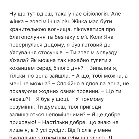
Ну що тут вдієш, така у нас фізіологія. Але
жінка – зовсім інша річ. Жінка має бути
хранителькою вогнища, піклуватися про
благополуччя та безпеку сім’ї. Коли Яна
повернулася додому, я був готовий до
з’ясування стосунків. – Ти зовсім з глузду
з’їхала? Як можна так нахабно гуляти з
коханцем серед білого дня? – Випалив я,
тільки-но вона зайшла. – А що, тобі можна, а
мені не можна? – Спокійно відповіла вона, не
показуючи жодних ознак провини. – Що ти
несеш?! – Я був у шоці. – У прямому
розумінні. Ти думаєш, твої пригоди
залишаються непоміченими? – Я це добре
приховую! – Настільки добре, що знаю не
лише я, а й усі сусіди. Від її слів у мене
буквально затремтіли губи від злості. Я