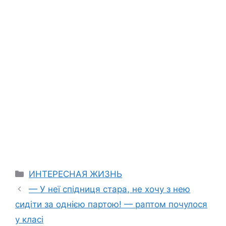
Categories
ИНТЕРЕСНАЯ ЖИЗНЬ
— У неї спідниця стара, не хочу з нею
сидіти за однією партою! — раптом почулося
у класі