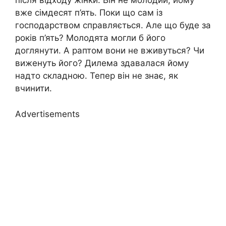
після відходу жінки. Він не молодий, йому
вже сімдесят п’ять. Поки що сам із
господарством справляється. Але що буде за
років п’ять? Молодята могли б його
доглянути. А раптом вони не вживуться? Чи
виженуть його? Дилема здавалася йому
надто складною. Тепер він не знає, як
вчинити.
Advertisements