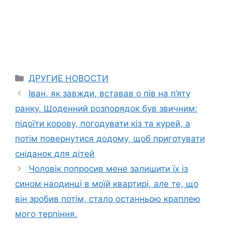
Categories
ДРУГИЕ НОВОСТИ
Іван, як завжди, вставав о пів на п’яту
ранку. Щоденний розпорядок був звичним:
підоїти корову, погодувати кіз та курей, а
потім повернутися додому, щоб приготувати
сніданок для дітей
Чоловік попросив мене залишити їх із
сином наодинці в моїй квартирі, але те, що
він зробив потім, стало останньою краплею
мого терпіння.