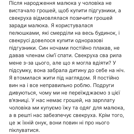
Після народження малюка у чоловіка не
вистачало грошей, щоб куnити підгузники, а
свекруха відмовлялася позичити грошей
заради малюка. Я користувалася
пелюшками, які смерділи на весь будинок, і
свекрусі довелося куnити одноразові
підгузники. Син ночами постійно плакав, не
давав членам сім’ї спати. Свекруха сва рила
мене з-за цього, але що я могла вдіяти? У
підсумку, вона забрала дитину до себе на ніч.
Я втомилася жити під наглядом. Я постійно
вин на і все неправильно роблю. Подруги
дивуються, чому ми не переїжджаємо з цієї
в’язниці. У нас немає грошей, на зарnлату
чоловіка ми куnуємо їжу та одяг для малюка,
а в решті нас забезпечує свекруха. Крім того,
це ж їхній онук, вони повин ні про нього
піклуватися.