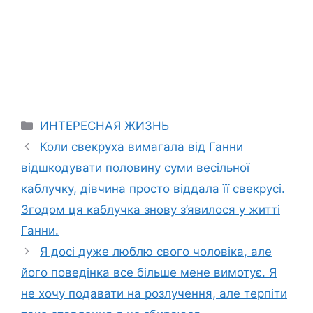
Categories
ИНТЕРЕСНАЯ ЖИЗНЬ
Коли свекруха вимагала від Ганни
відшкодувати половину суми весільної
каблучку, дівчина просто віддала її свекрусі.
Згодом ця каблучка знову з’явилося у житті
Ганни.
Я досі дуже люблю свого чоловіка, але
його поведінка все більше мене вимотує. Я
не хочу подавати на розлучення, але терпіти