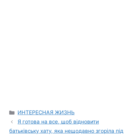
Categories
ИНТЕРЕСНАЯ ЖИЗНЬ
Я готова на все, щоб відновити
батьківську хату, яка нещодавно згоріла під