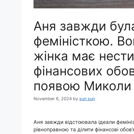
Аня завжди бул
феміністкою. В
жінка має нести
фінансових обов’я
появою Миколи 
November 6, 2024
by
sun sun
Аня завжди відстоювала ідеали фемініз
рівноправною та ділити фінансові обов’