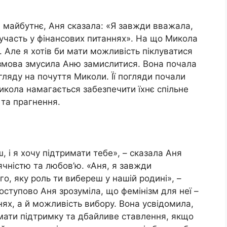
 майбутнє, Аня сказала: «Я завжди вважала,
и участь у фінансових питаннях». На що Микола
. Але я хотів би мати можливість піклуватися
озмова змусила Аню замислитися. Вона почала
ляду на почуття Миколи. Її погляди почали
икола намагається забезпечити їхнє спільне
 та прагнення.
, і я хочу підтримати тебе», – сказала Аня
ячністю та любов’ю. «Аня, я завжди
о, яку роль ти вибереш у нашій родині», –
Поступово Аня зрозуміла, що фемінізм для неї –
нях, а й можливість вибору. Вона усвідомила,
б мати підтримку та дбайливе ставлення, якщо