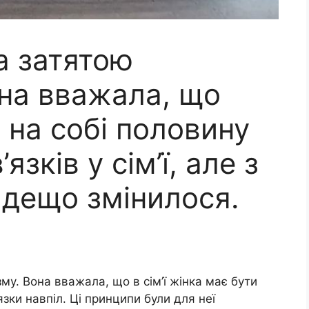
а затятою
она вважала, що
 на собі половину
зків у сім’ї, але з
дещо змінилося.
му. Вона вважала, що в сім’ї жінка має бути
язки навпіл. Ці принципи були для неї