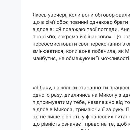
Якось увечері, коли вони обговорювали
що в сім’ї обоє повинні однаково брат
відповів: «Я поважаю твої погляди, Аня
про сім’ю, зокрема й фінансово». Ця р
переосмислювати свої переконання з ог
змінюватися, коли вона побачила, як М
майбутнє, не обмежуючи її можливості
«Я бачу, наскільки старанно ти працюєш
одного разу, дивлячись на Миколу з вд
підтримуватиму тебе, незалежно від тог
відповів Микола, тримаючи її за руку. 
це не лише рівність у фінансових питан
що рівність означає і право на те, що