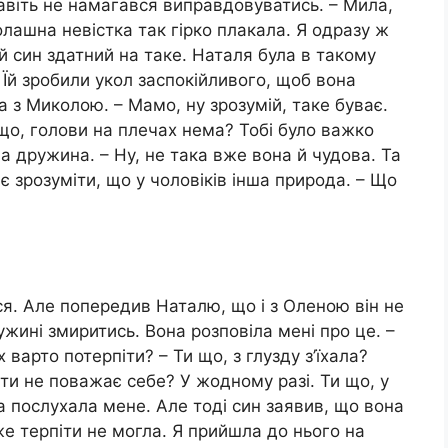
навіть не намагався виправдовуватись. – Мила,
олашна невістка так гірко плакала. Я одразу ж
ій син здатний на таке. Наталя була в такому
 Їй зробили укол заспокійливого, щоб вона
 з Миколою. – Мамо, ну зрозумій, таке буває.
 що, голови на плечах нема? Тобі було важко
а дружина. – Ну, не така вже вона й чудова. Та
 зрозуміти, що у чоловіків інша природа. – Що
я. Але попередив Наталю, що і з Оленою він не
жині змиритись. Вона розповіла мені про це. –
варто потерпіти? – Ти що, з глузду з’їхала?
ати не поважає себе? У жодному разі. Ти що, у
 послухала мене. Але тоді син заявив, що вона
же терпіти не могла. Я прийшла до нього на