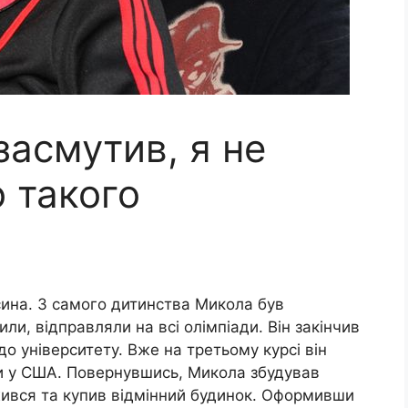
засмутив, я не
о такого
ина. З самого дитинства Микола був
ли, відправляли на всі олімпіади. Він закінчив
о університету. Вже на третьому курсі він
и у США. Повернувшись, Микола збудував
ужився та купив відмінний будинок. Оформивши