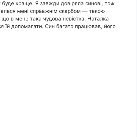
к буде краще. Я завжди довіряла синові, тож
валася мені справжнім скарбом — такою
 що в мене така чудова невістка. Наталка
ся їй допомагати. Син багато працював, його