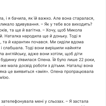
ла, і я бачила, як їй важко. Але вона старалася,
ликало здивування. – Як у тебе все виходить?
ків, та ще й вагітна. – Хочу, щоб Микола
. Наталка народила ще й доньку. Тоді я
и, та й карантин почався. Ми сиділи вдома
а і слабшала. Тоді вони вирішили найняти
ала англійську, адже вони хотіли, щоб діти
 будинку з’явилася Олена. Їй було лише 22 роки,
 вже мала досвід роботи з дітьми. Наталці вона
, яка це виявиться «змія». Олена пропрацювала
м’єю.
я зателефонувала мені у сльозах. – Я застала