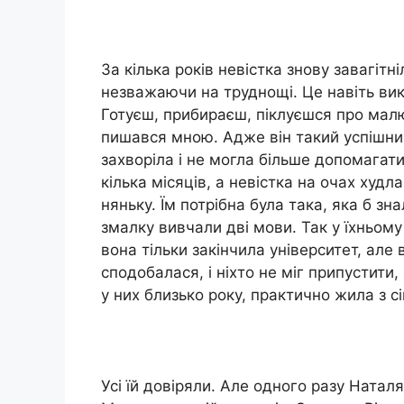
За кілька років невістка знову завагітні
незважаючи на труднощі. Це навіть вик
Готуєш, прибираєш, піклуєшся про малю
пишався мною. Адже він такий успішний
захворіла і не могла більше допомагат
кілька місяців, а невістка на очах худл
няньку. Їм потрібна була така, яка б зн
змалку вивчали дві мови. Так у їхньому
вона тільки закінчила університет, але
сподобалася, і ніхто не міг припустити
у них близько року, практично жила з сі
Усі їй довіряли. Але одного разу Натал