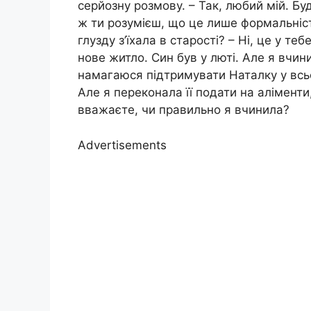
серйозну розмову. – Так, любий мій. Б
ж ти розумієш, що це лише формальніст
глузду з’їхала в старості? – Ні, це у т
нове житло. Син був у люті. Але я вчин
намагаюся підтримувати Наталку у всьо
Але я переконала її подати на аліменти
вважаєте, чи правильно я вчинила?
Advertisements