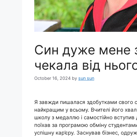
Син дуже мене 
чекала від ньог
October 16, 2024
by
sun sun
Я завжди пишалася здобутками свого с
найкращим у всьому. Вчителі його хвали
школу з медаллю і самостійно вступив д
поїхав за програмою обміну студентам
успішну кар’єру. Заснував бізнес, одр