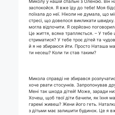
Миколу у нашій спальні з Оленою. Він 
заспокойся. Я вже їду до тебе! Моя бід
поїхала до неї. Ніколи не думала, що м
стресі, що довелося викликати швидку.
могла відпочити. Я серйозно поговорила
Це життя, всяке трапляється. – У тебе
стриматися? У тебе троє дітей та чудов
й я не збираюся йти. Просто Наташа має
ти несеш? Коли ти став таким?
Микола справді не збирався розлучатис
хоче рвати стосунків. Запропонував дру
Мені так шкода дітей! Може, заради них 
Хочеш, щоб твої діти бачили, як їхня м
гаремі живеш? Жени його геть. Наталка
з дітьми має залишити будинок. Це я в