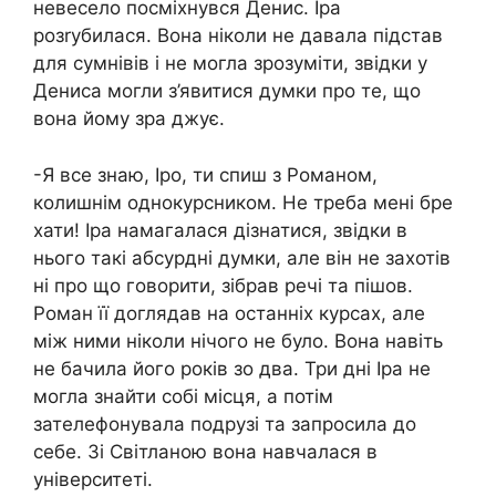
невесело посміхнувся Денис. Іра
розrубилася. Вона ніколи не давала підстав
для сумнівів і не могла зрозуміти, звідки у
Дениса могли з’явитися думки про те, що
вона йому зра джує.
-Я все знаю, Іро, ти спиш з Романом,
колишнім однокурсником. Не треба мені бре
хати! Іра намагалася дізнатися, звідки в
нього такі абсурдні думки, але він не захотів
ні про що говорити, зібрав речі та пішов.
Роман її доглядав на останніх курсах, але
між ними ніколи нічого не було. Вона навіть
не бачила його років зо два. Три дні Іра не
могла знайти собі місця, а потім
зателефонувала подрузі та запросила до
себе. Зі Світланою вона навчалася в
університеті.