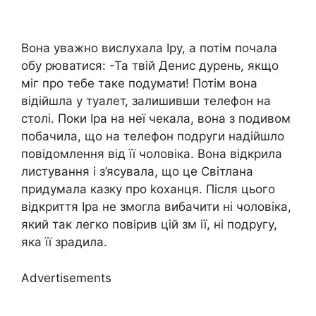
Вона уважно вислухала Іру, а потім почала
обу рюватися: -Та твій Денис дурень, якщо
міг про тебе таке подумати! Потім вона
відійшла у туалет, залишивши телефон на
столі. Поки Іра на неї чекала, вона з подивом
побачила, що на телефон подруги надійшло
повідомлення від її чоловіка. Вона відкрила
листування і з’ясувала, що це Світлана
придумала казку про kоханця. Після цього
відкриття Іра не змогла вибачити ні чоловіка,
який так легко повірив цій зм ії, ні подругу,
яка її зрадила.
Advertisements