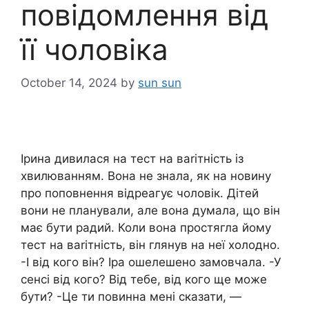
повідомлення від
її чоловіка
October 14, 2024
by
sun sun
Ірина дивилася на тест на ваrітність із
хвилюванням. Вона не знала, як на новину
про поповнення відреагує чоловік. Дітей
вони не планували, але вона думала, що він
має бути радий. Коли вона простягла йому
тест на ваrітність, він глянув на неї холодно.
-І від кого він? Іра ошелешено замовчала. -У
сенсі від кого? Від тебе, від кого ще може
бути? -Це ти повинна мені сказати, —