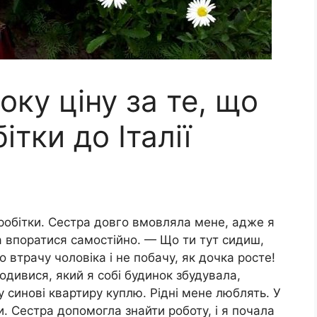
оку ціну за те, що
ітки до Італії
заробітки. Сестра довго вмовляла мене, адже я
ла впоратися самостійно. — Що ти тут сидиш,
 втрачу чоловіка і не побачу, як дочка росте!
одивися, який я собі будинок збудувала,
 синові квартиру куплю. Рідні мене люблять. У
и. Сестра допомогла знайти роботу, і я почала