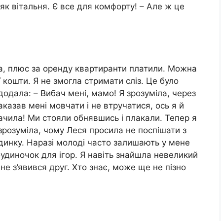
як вітальня. Є все для комфорту! – Але ж це
ла, плюс за оренду квартиранти платили. Можна
 кошти. Я не змогла стримати сліз. Це було
одала: – Вибач мені, мамо! Я зрозуміла, через
аказав мені мовчати і не втручатися, ось я й
ачила! Ми стояли обнявшись і плакали. Тепер я
зрозуміла, чому Леся просила не поспішати з
динку. Наразі молоді часто залишають у мене
будиночок для ігор. Я навіть знайшла невеликий
ене з’явився друг. Хто знає, може ще не пізно