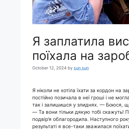
Я заплатила вис
поїхала на зароб
October 12, 2024
by
sun sun
Я ніколи не хотіла їхати за кордон на 
постійно позичала в неї гроші і не мог
так і залишишся у злиднях. — Боюся, що
— Та вони тільки дякую тобі скажуть! П
подвір’я облагородила. Наступного року
результаті я все-таки зважилася поїхат