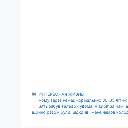
Categories
ИНТЕРЕСНАЯ ЖИЗНЬ
Чому зараз немає нормальних 30-35 літніх
Зять забув телефон удома. Я вибіг за ним, 
щойно разом були. Відкрив і мене немов хол