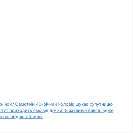
 жінок? Самотній 40-річний чоловік шукає супутницю
а тут приходить смс від дочки. Я захвилю вався, адже
одною водою облили.