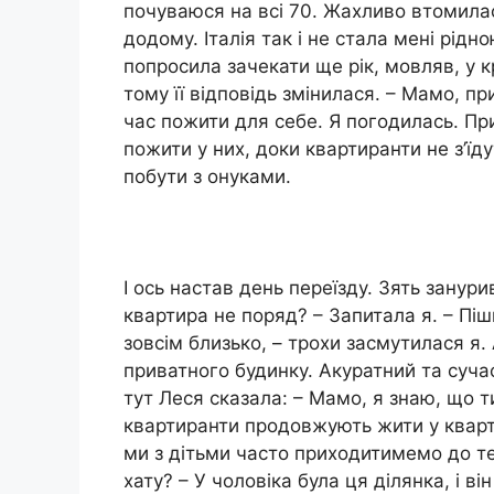
почуваюся на всі 70. Жахливо втомилас
додому. Італія так і не стала мені рідно
попросила зачекати ще рік, мовляв, у кр
тому її відповідь змінилася. – Мамо, 
час пожити для себе. Я погодилась. При
пожити у них, доки квартиранти не з’їд
побути з онуками.
І ось настав день переїзду. Зять занури
квартира не поряд? – Запитала я. – Пішк
зовсім близько, – трохи засмутилася я.
приватного будинку. Акуратний та сучас
тут Леся сказала: – Мамо, я знаю, що 
квартиранти продовжують жити у кварти
ми з дітьми часто приходитимемо до теб
хату? – У чоловіка була ця ділянка, і в