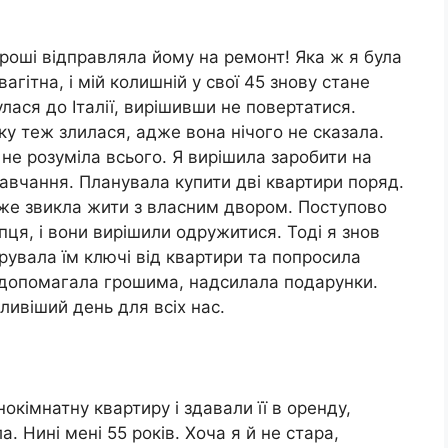
гроші відправляла йому на ремонт! Яка ж я була
агітна, і мій колишній у свої 45 знову стане
лася до Італії, вирішивши не повертатися.
у теж злилася, адже вона нічого не сказала.
а не розуміла всього. Я вирішила заробити на
 навчання. Планувала купити дві квартири поряд.
дже звикла жити з власним двором. Поступово
пця, і вони вирішили одружитися. Тоді я знов
рувала їм ключі від квартири та попросила
 допомагала грошима, надсилала подарунки.
ливіший день для всіх нас.
кімнатну квартиру і здавали її в оренду,
. Нині мені 55 років. Хоча я й не стара,