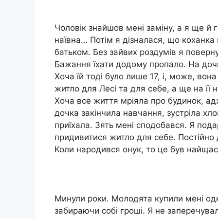
Чоловік знайшов мені заміну, а я ще й 
наївна… Потім я дізналася, що коханка в
батьком. Без зайвих роздумів я поверну
Бажання їхати додому пропало. На дочк
Хоча їй тоді було лише 17, і, може, вон
житло для Лесі та для себе, а ще на її
Хоча все життя мріяла про будинок, а
дочка закінчила навчання, зустріла хло
приїхала. Зять мені сподобався. Я пода
придивитися житло для себе. Постійно
Коли народився онук, то це був найщас
Минули роки. Молодята купили мені одно
забираючи собі гроші. Я не заперечувала