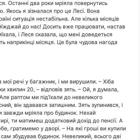
я. Останні два роки мріяла повернутись
ю. Якось я зізналася про це Лесі. Вона
аїні ситуація нестабільна. Але кілька місяців
приїжджай до нас! Досить вже працювати, настав
їхала, і Леся сказала, що мені доведеться
уть наприкінці місяця. Це була чудова нагода
в мої речі у багажник, і ми вирушили. – Хіба
и хвилин 20, – відповів зять. – Ой, я думала,
 Але раптом ми під’їхали до невеликого
ний, він здавався затишним. Зять зупинився, і
ти завжди мріяла про будинок. Нехай
рі, ти матимеш додатковий дохід до пенсії. А
е, гратимемо у дворі. – На які гроші ви купили
ін сам збудував будинок. Невеликий, всього дві