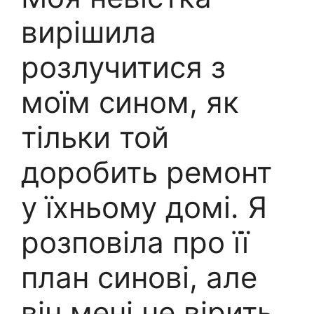
вирішила
розлучитися з
моїм сином, як
тільки той
доробить ремонт
у їхньому домі. Я
розповіла про її
план синові, але
він мені не вірить.