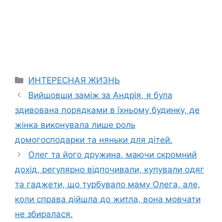
Categories
ИНТЕРЕСНАЯ ЖИЗНЬ
Вийшовши заміж за Андрія, я була
здивована порядками в їхньому будинку, де
жінка виконувала лише роль
домогосподарки та няньки для дітей.
Олег та його дружина, маючи скромний
дохід, регулярно відпочивали, купували одяг
та гаджети, що турбувало маму Олега, але,
коли справа дійшла до житла, вона мовчати
не збиралася.