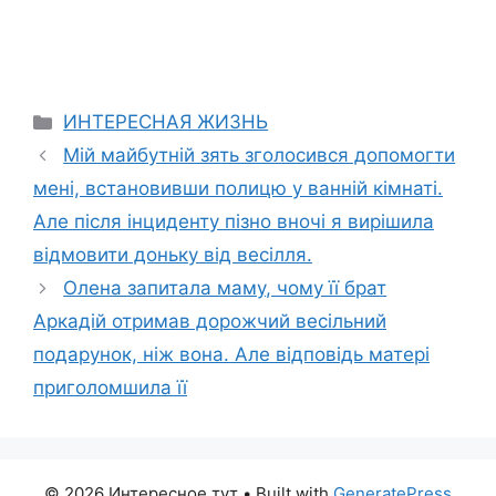
Categories
ИНТЕРЕСНАЯ ЖИЗНЬ
Мій майбутній зять зголосився допомогти
мені, встановивши полицю у ванній кімнаті.
Але після інциденту пізно вночі я вирішила
відмовити доньку від весілля.
Олена запитала маму, чому її брат
Аркадій отримав дорожчий весільний
подарунок, ніж вона. Але відповідь матері
приголомшила її
© 2026 Интересное тут
• Built with
GeneratePress