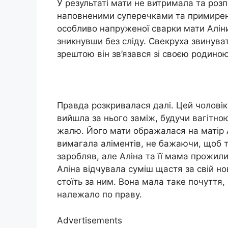
У результаті мати не витримала та розп
наповненими суперечками та примиренн
особливо напруженої сварки мати Аліни
зникнувши без сліду. Свекруха звинуват
зрештою він зв’язався зі своєю родино
Правда розкривалася далі. Цей чоловік 
вийшла за нього заміж, будучи вагітною
жалю. Його мати ображалася на матір А
вимагала аліментів, не бажаючи, щоб т
заробляв, але Аліна та її мама прожили
Аліна відчувала суміш щастя за свій нов
стоїть за ним. Вона мала таке почуття,
належало по праву.
Advertisements