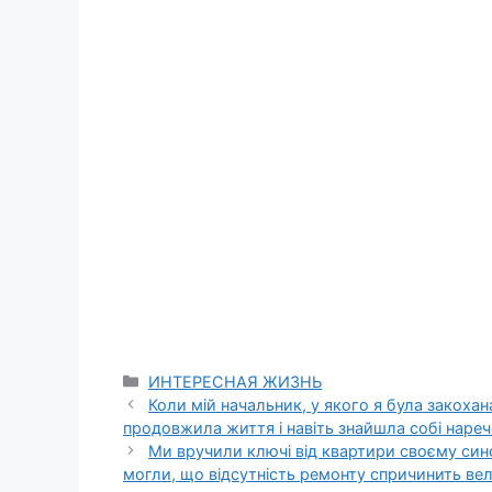
Categories
ИНТЕРЕСНАЯ ЖИЗНЬ
Коли мій начальник, у якого я була закохан
продовжила життя і навіть знайшла собі нареч
Ми вручили ключі від квартири своєму сино
могли, що відсутність ремонту спричинить вел