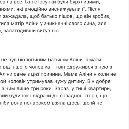
овіла все. Їхні стосунки були бурхливими,
ями, які емоційно виснажували її. Після
 зажадала, щоб батько пішов, що він зробив,
ила матір Аліни у зникненні свого сина, але
ю, залагодивши ситуацію.
не був біологічним батьком Аліни. Її мати
 від іншого чоловіка – і він одружився з нею з
ліни саме з цієї причини. Мама Аліни ніколи не
ой чоловік утримував чужу дитину. Він добре
 з ним лише три роки. Зараз, у тиші квартири,
ий будинок і відрази до складної історії, що
 ніби вона ненароком взяла щось, що їй не