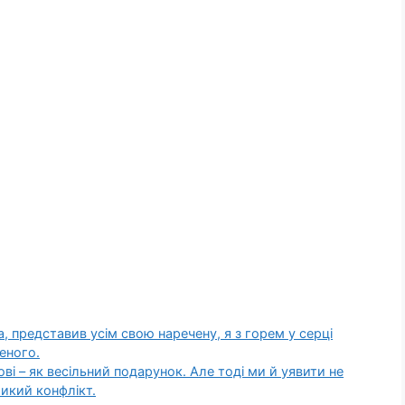
а, представив усім свою наречену, я з горем у серці
еного.
ві – як весільний подарунок. Але тоді ми й уявити не
икий конфлікт.