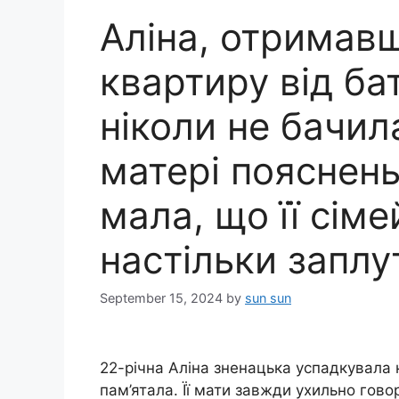
Аліна, отримав
квартиру від ба
ніколи не бачил
матері пояснень
мала, що її сіме
настільки заплу
September 15, 2024
by
sun sun
22-річна Аліна зненацька успадкувала к
пам’ятала. Її мати завжди ухильно гово