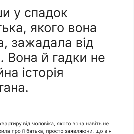
ши у спадок
тька, якого вона
а, зажадала від
. Вона й гадки не
йна історія
тана.
вартиру від чоловіка, якого вона навіть не
рила про її батька, просто заявляючи, що він