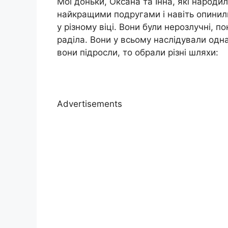
Мої доньки, Оксана та Інна, які народил
найкращими подругами і навіть опинили
у різному віці. Вони були нерозлучні, п
раділа. Вони у всьому наслідували одна
вони підросли, то обрали різні шляхи:
Advertisements