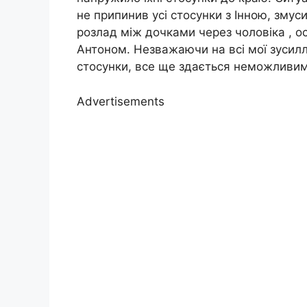
не припинив усі стосунки з Інною, змус
розлад між дочками через чоловіка , о
Антоном. Незважаючи на всі мої зусилля
стосунки, все ще здається неможливим
Advertisements