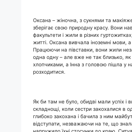
Оксана – жіночна, з сукнями та макіяже
зберігає свою природну красу. Вони нав
факультети і жили в різних гуртожитка
житті. Оксана вивчала іноземні мови, 
Працюючи на півставки, вони жили нез
одна одну – але вже не так близько, як
хлопчиками, а Інна з головою пішла у 
розходитися.
Як би там не було, обидві мали успіх і
складнощі, коли сестри закохалися в од
глибоко закохана і бачила з ним майбут
відступати, незважаючи на те, що знал
напружило їхні стосунки до краю. Ситу