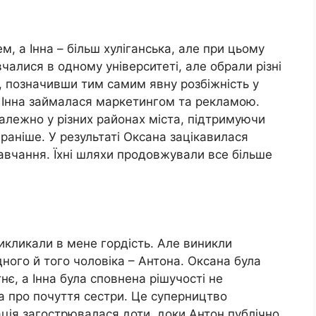
м, а Інна – більш хуліганська, але при цьому
чалися в одному університеті, але обрали різні
х, позначивши тим самим явну розбіжність у
а Інна займалася маркетингом та рекламою.
алежно у різних районах міста, підтримуючи
 раніше. У результаті Оксана зацікавилася
навчання. Їхні шляхи продовжували все більше
 викликали в мене гордість. Але виникли
ного й того чоловіка – Антона. Оксана була
нє, а Інна була сповнена рішучості не
а про почуття сестри. Це суперництво
ація загострювалася доти, доки Антон публічно