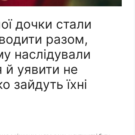
мої дочки стали
водити разом,
му наслідували
я й уявити не
о зайдуть їхні