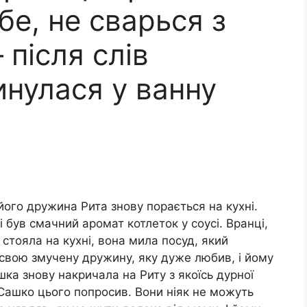
бе, не сварься з
після слів
инулася у ванну
його дружина Рита знову порається на кухні.
і був смачний аромат котлеток у соусі. Вранці,
стояла на кухні, вона мила посуд, який
свою змучену дружину, яку дуже любив, і йому
ка знову накричала на Риту з якоїсь дурної
Сашко цього попросив. Вони ніяк не можуть