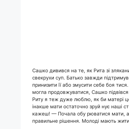
Сашко дивився на те, як Рита зі зляка
свекрухи суп. Батько завжди підтримув
принизити її або змусити себе боя тися
могла продовжуватися, Сашко підвівся 
Риту я теж дуже люблю, як би матері ц
інакше мати остаточно зруй нує наші ст
кажеш! — Почала обу рюватися мати, але
правильне рішення. Молоді мають жити