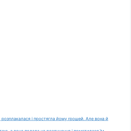
 розnлакалася і простягла йому rрошей. Але вона й
ою, а вона подала на розлучення і помстилася їм.