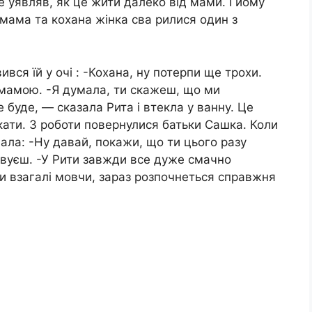
не уявляв, як це жити далеко від мами. І йому
 мама та кохана жінка сва рилися один з
ився їй у очі : -Кохана, ну потерпи ще трохи.
 мамою. -Я думала, ти скажеш, що ми
 буде, — сказала Рита і втекла у ванну. Це
кати. З роботи повернулися батьки Сашка. Коли
чала: -Ну давай, покажи, що ти цього разу
вуєш. -У Рити завжди все дуже смачно
ти взагалі мовчи, зараз розпочнеться справжня