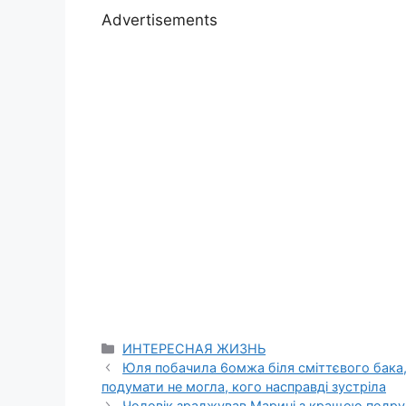
Advertisements
Categories
ИНТЕРЕСНАЯ ЖИЗНЬ
Юля побачила 6омжа біля сміттєвого бака,
подумати не могла, кого насправді зустріла
Чоловік зраджував Марині з кращою подруг