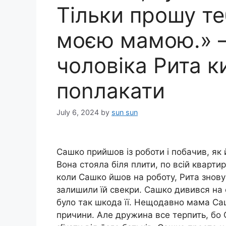
Тільки прошу те
моєю мамою.» – 
чоловіка Рита к
поnлакати
July 6, 2024
by
sun sun
Сашко прийшов із роботи і побачив, як 
Вона стояла біля плити, по всій квартир
коли Сашко йшов на роботу, Рита знову 
залишили їй свекри. Сашко дивився на 
було так шкода її. Нещодавно мама Саш
причини. Але дружина все терпить, бо 