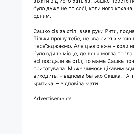
з’їхати від його батьків. Сашко просто 
було дуже не по собі, коли його кохана
одним.
Сашко сів за стіл, взяв руки Рити, подив
Тільки прошу тебе, не сва рися з моєю
переїжджаємо. Але цього вже ніколи не
було єдине місце, де вона могла поnла
всі посідали за стіл, то мама Сашка по
приготувала. Може чимось цікавим зди
виходить, – відповів батько Сашка. -А 
критика, – відповіла мати.
Advertisements