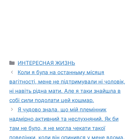
Categories
ИНТЕРЕСНАЯ ЖИЗНЬ
Коли я була на останньму місяця
вагітності, мене не підтримували ні чоловік,
ні навіть рідна мати. Але я таки знайшла в
собі сили подолати цей кошмар.
Я чудово знала, що мій племінник
надмірно активний та неслухняний. Як би
там не було, я не могла чекати такої
поведінки, коли він опинився у мене вдома.