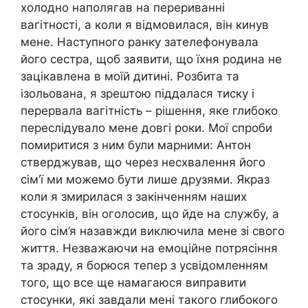
холодно наполягав на перериванні
вагітності, а коли я відмовилася, він кинув
мене. Наступного ранку зателефонувала
його сестра, щоб заявити, що їхня родина не
зацікавлена в моїй дитині. Розбита та
ізольована, я зрештою піддалася тиску і
перервала вагітність – рішення, яке глибоко
переслідувало мене довгі роки. Мої спроби
помиритися з ним були марними: Антон
стверджував, що через несхвалення його
сім’ї ми можемо бути лише друзями. Якраз
коли я змирилася з закінченням наших
стосунків, він оголосив, що йде на службу, а
його сім’я назавжди виключила мене зі свого
життя. Незважаючи на емоційне потрясіння
та зраду, я борюся тепер з усвідомленням
того, що все ще намагаюся виправити
стосунки, які завдали мені такого глибокого