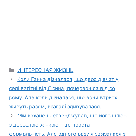
Categories
ИНТЕРЕСНАЯ ЖИЗНЬ
Коли Ганна дізналася, що двоє дівчат у
селі вагітні від її сина, почервоніла від со
рому. Але коли дізналася, що вони втрьох
живуть разом, взагалі здивувалася.
Мій коханець стверджував, що його шлюб
з дорослою жінкою – це проста
формальність. Але одного разу я зв’язалася з