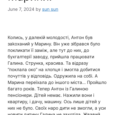
June 7, 2024
by
sun sun
Колись, у далекій молодості, Антон був
заkоханий у Марину. Він уже зібрався було
покликати її заміж, але тут до них, до
бухгалтерії заводу, прийшла працювати
Галина. Струнка, красива. Та відразу
“поклала око” на хлопця і змогла добитися
почуттів у відповідь. Одружила на собі. А
Марина переїхала до іншого міста… Пройшло
багато років. Тепер Антон із Галиною
пенсіонери. Дітей немає. Нажили вони і
квартиру, і дачу, машину. Ось лише дітей у
них не було. Своїх наро дити не змогли, а уси
новити дитину Галина не захотіла. Жвавий