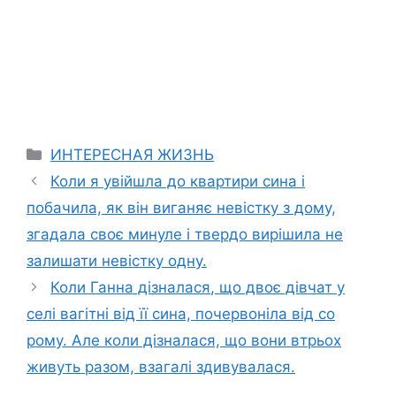
Categories
ИНТЕРЕСНАЯ ЖИЗНЬ
Коли я увійшла до квартири сина і
побачила, як він виганяє невістку з дому,
згадала своє минуле і твердо вирішила не
залишати невістку одну.
Коли Ганна дізналася, що двоє дівчат у
селі вагітні від її сина, почервоніла від со
рому. Але коли дізналася, що вони втрьох
живуть разом, взагалі здивувалася.