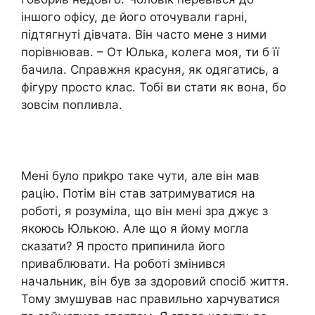
іншого офісу, де його оточували гарні,
підтягнуті дівчата. Він часто мене з ними
порівнював. – От Юлька, колега моя, ти б її
бачила. Справжня красуня, як одягатись, а
фігуру просто клас. Тобі ви стати як вона, бо
зовсім попливла.
Мені було приkро таке чути, але він мав
рацію. Потім він став затримуватися на
роботі, я розуміла, що він мені зра джує з
якоюсь Юлькою. Але що я йому могла
сказати? Я просто припинила його
nриваблювати. На роботі змінився
начальник, він був за здоровий спосіб життя.
Тому змушував нас правильно харчуватися