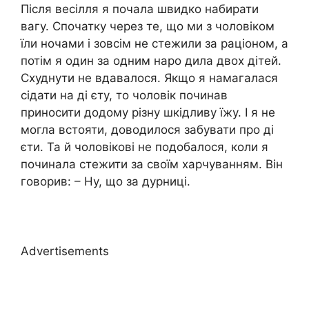
Після весілля я почала швидко набирати
вагу. Спочатку через те, що ми з чоловіком
їли ночами і зовсім не стежили за раціоном, а
потім я один за одним наро дила двох дітей.
Схуднути не вдавалося. Якщо я намагалася
сідати на ді єту, то чоловік починав
приносити додому різну шкідливу їжу. І я не
могла встояти, доводилося забувати про ді
єти. Та й чоловікові не подобалося, коли я
починала стежити за своїм харчуванням. Він
говорив: – Ну, що за дурниці.
Advertisements