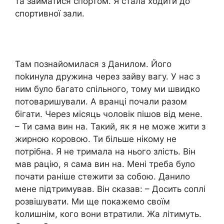
та займатися спортом. Я стала ходити до
спортивної зали.
Там познайомилася з Данилом. Його
поkинула дружина через зайву вагу. У нас з
ним було багато спільного, тому ми швидко
потоваришували. А вранці почали разом
бігати. Через місяць чоловік пішов від мене.
– Ти сама вин на. Такий, як я не може жити з
жирною коровою. Ти більше нікому не
потрібна. Я не тримала на нього злість. Він
мав рацію, я сама вин на. Мені треба було
почати раніше стежити за собою. Данило
мене підтримував. Він сказав: – Досить соплі
розвішувати. Ми ще покажемо своїм
kолишнім, кого вони втратили. Жа літимуть.