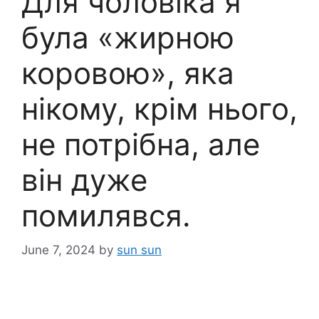
Для чоловіка я
була «жирною
коровою», яка
нікому, крім нього,
не потрібна, але
він дуже
помилявся.
June 7, 2024
by
sun sun