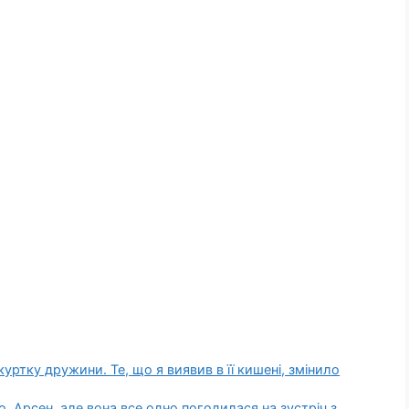
 куртку дружини. Те, що я виявив в її кишені, змінило
о, Арсен, але вона все одно погодилася на зустріч з