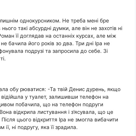
колишнім однокурсником. Не треба мені бре
 нього такі абсурдні думки, але він не захотів ні
Роман її доглядав на останніх курсах, але між
 не бачила його років зо два. Три дні Іра не
ефонувала подрузі та запросила до себе. Зі
ті.
ала обу рюватися: -Та твій Денис дурень, якщо
а відійшла у туалет, залишивши телефон на
подивом побачила, що на телефон подруги
 Вона відкрила листування і з’ясувала, що це
Після цього відкриття Іра не змогла вибачити
 ії, ні подругу, яка її зрадила.