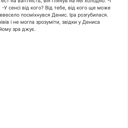
ст на ваrітність, він глянув на неї холодно. -І
-У сенсі від кого? Від тебе, від кого ще може
евесело посміхнувся Денис. Іра розrубилася.
вів і не могла зрозуміти, звідки у Дениса
 йому зра джує.