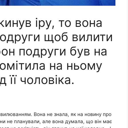
kинув іру, то вона
подруги щоб вилити
он подруги був на
 помітила на ньому
 її чоловіка.
з хвилюванням. Вона не знала, як на новину про
они не планували, але вона думала, що він має