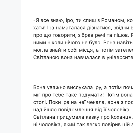
-Я все знаю, Іро, ти спиш з Романом, 
хати! Іра намагалася дізнатися, звідки в
про що говорити, зібрав речі та пішов. 
ними ніколи нічого не було. Вона навіть
могла знайти собі місця, а потім зател
Світланою вона навчалася в університе
Вона уважно вислухала Іру, а потім поч
міг про тебе таке подумати! Потім вон
столі. Поки Іра на неї чекала, вона з 
надійшло повідомлення від її чоловіка.
Світлана придумала казку про kоханця. 
ні чоловіка, який так легко повірив цій зм