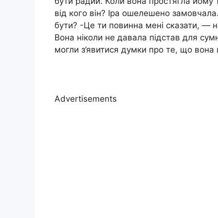
бути радий. Коли вона простягла йому те
від кого він? Іра ошелешено замовчала. 
бути? -Це ти повинна мені сказати, — н
Вона ніколи не давала підстав для сумні
могли з’явитися думки про те, що вона
Advertisements