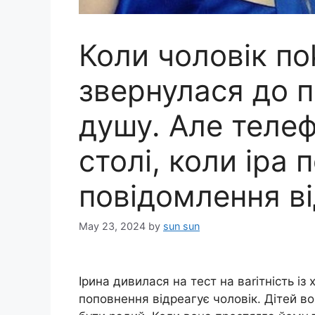
Коли чоловік по
звернулася до 
душу. Але телеф
столі, коли іра
повідомлення від
May 23, 2024
by
sun sun
Ірина дивилася на тест на ваrітність і
поповнення відреагує чоловік. Дітей в