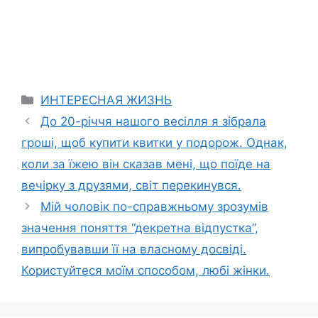
Categories
ИНТЕРЕСНАЯ ЖИЗНЬ
До 20-річчя нашого весілля я зібрала
гроші, щоб купити квитки у подорож. Однак,
коли за їжею він сказав мені, що поїде на
вечірку з друзями, світ перекинувся.
Мій чоловік по-справжньому зрозумів
значення поняття “декретна відпустка”,
випробувавши її на власному досвіді.
Користуйтеся моїм способом, любі жінки.