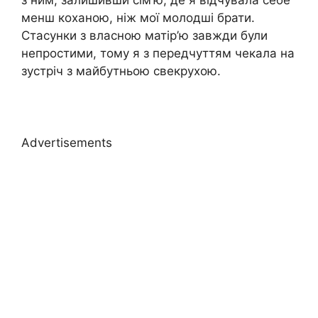
з ним, залишивши сім’ю, де я відчувала себе
менш коханою, ніж мої молодші брати.
Стасунки з власною матір’ю завжди були
непростими, тому я з передчуттям чекала на
зустріч з майбутньою свекрухою.
Advertisements