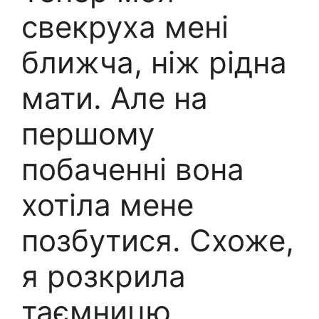
свекруха мені
ближча, ніж рідна
мати. Але на
першому
побаченні вона
хотіла мене
позбутися. Схоже,
я розкрила
таємницю