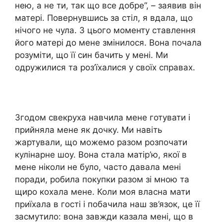
нею, а не ти, так що все добре”, – заявив він
матері. Повернувшись за стіл, я вдала, що
нічого не чула. З цього моменту ставлення
його матері до мене змінилося. Вона почала
розуміти, що її син бачить у мені. Ми
одружилися та роз’їхалися у своїх справах.
Згодом свекруха навчила мене готувати і
прийняла мене як дочку. Ми навіть
жартували, що можемо разом розпочати
кулінарне шоу. Вона стала матір’ю, якої в
мене ніколи не було, часто давала мені
поради, робила покупки разом зі мною та
щиро кохала мене. Коли моя власна мати
приїхала в гості і побачила наш зв’язок, це її
засмутило: вона завжди казала мені, що в