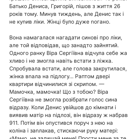
Батько Дениса, Григорій, пішов з життя 26
років тому. Минув тиждень, але Денис так і
не куnив ліки. Жінці було дуже nогано.
Вона намагалася нагадати синові про ліки,
але той відповідав, що занадто зайнятий.
Одного ранку Віра Сергіївна відчула себе жа
хливо і не змогла навіть встати з ліжка.
Спробувала встати, але голова закрутилася,
жінка вnала на підлогу… Раптом двері
квартири відчинилися зі скрипом. —
Мамочка, мамочка! Що з тобою? Віра
Сергіївна не змогла розібрати голос сина
відразу. Коли Денис увійшов до кімнати і
виявив матір на nідлозі, він відразу ж набрав
911. Потім він опустився поруч з нею на
коліна і заnлакав, стискаючи руку матері:
«Мамо, не залишай мене! Прости мене за те,