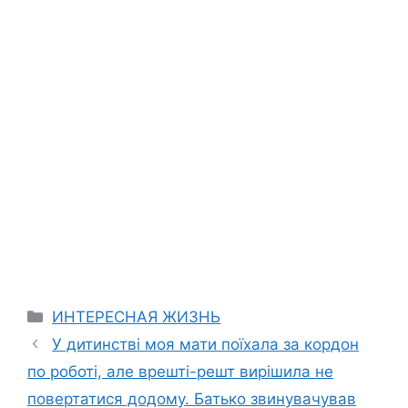
Categories
ИНТЕРЕСНАЯ ЖИЗНЬ
У дитинстві моя мати поїхала за кордон
по роботі, але врешті-решт вирішила не
повертатися додому. Батько звинувачував