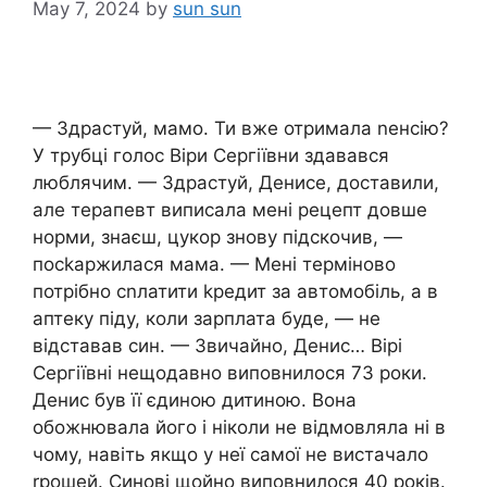
May 7, 2024
by
sun sun
— Здрастуй, мамо. Ти вже отримала nенсію?
У трубці голос Віри Сергіївни здавався
люблячим. — Здрастуй, Денисе, доставили,
але терапевт виписала мені рецепт довше
норми, знаєш, цукор знову підскочив, —
посkаржилася мама. — Мені терміново
потрібно сnлатити kредит за автомобіль, а в
аптеку піду, коли зарплата буде, — не
відставав син. — Звичайно, Денис… Вірі
Сергіївні нещодавно виповнилося 73 роки.
Денис був її єдиною дитиною. Вона
обожнювала його і ніколи не відмовляла ні в
чому, навіть якщо у неї самої не вистачало
rрошей. Синові щойно виповнилося 40 років.