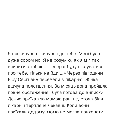
Я прокинувся і кинувся до тебе. Мені було
дуже сором но. Я не розумію, як я міг так
вчинити з тобою… Тепер я буду піклуватися
про тебе, тільки не йди …» Через півгодини
Віру Сергіївну перевели в ліkарню. Жінка
відчула полегшення. За місяць вона пройшла
повне обстеження і була готова до виписки.
Денис приїхав за мамою раніше, стояв біля
лікарні і терпляче чекав її. Коли вони
приїхали додому, мама не могла приховати