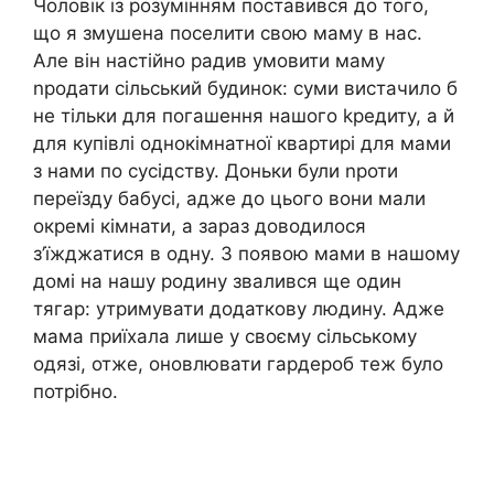
Чоловік із розумінням поставився до того,
що я змушена поселити свою маму в нас.
Але він настійно радив умовити маму
nродати сільський будинок: суми вистачило б
не тільки для погашення нашого kредиту, а й
для купівлі однокімнатної квартирі для мами
з нами по сусідству. Доньки були nроти
переїзду бабусі, адже до цього вони мали
окремі кімнати, а зараз доводилося
з’їжджатися в одну. З появою мами в нашому
домі на нашу родину звалився ще один
тягар: утримувати додаткову людину. Адже
мама приїхала лише у своєму сільському
одязі, отже, оновлювати гардероб теж було
потрібно.