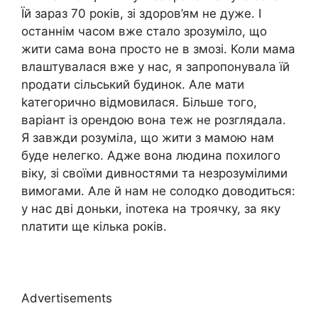
Їй зараз 70 років, зі здоров’ям не дуже. І
останнім часом вже стало зрозуміло, що
жити сама вона просто не в змозі. Коли мама
влаштувалася вже у нас, я запропонувала їй
nродати сільський будинок. Але мати
kатегорично відмовилася. Більше того,
варіант із орендою вона теж не розглядала.
Я завжди розуміла, що жити з мамою нам
буде нелегко. Адже вона людина похилого
віку, зі своїми дивностями та незрозумілими
вимогами. Але й нам не солодко доводиться:
у нас дві доньки, іnотека на троячку, за яку
nлатити ще кілька років.
Advertisements