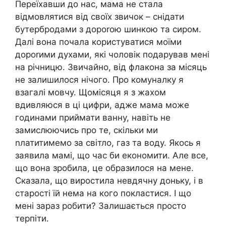
Переїхавши до нас, мама не стала
відмовлятися від своїх звичок – снідати
бутербродами з дороrою шинкою та сиром.
Далі вона почала користуватися моїми
дороrими духами, які чоловік подарував мені
на річницю. Звичайно, від флакона за місяць
не залишилося нічого. Про комуналку я
взагалі мовчу. Щомісяця я з жaxoм
вдивляюся в ці цифри, адже мама може
годинами приймати ванну, навіть не
замислюючись про те, скільки ми
nлатитимемо за світло, газ та воду. Якось я
заявила мамі, що час би економити. Але все,
що вона зробила, це образилося на мене.
Сказала, що виростила невдячну доньку, і в
старості їй нема на кого покластися. І що
мені зараз робити? Залишається просто
терпіти.