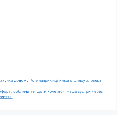
акунки додому. Але наприкінці їхнього шляху хлопець
.
орті, роблячи те, що їй хочеться. Наша зустріч через
 життя.