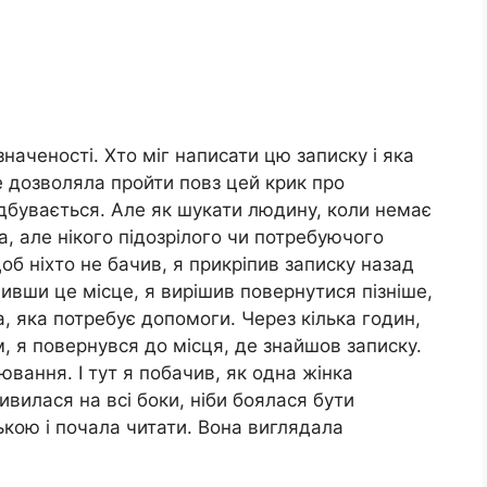
наченості. Хто міг написати цю записку і яка
е дозволяла пройти повз цей крик про
ідбувається. Але як шукати людину, коли немає
, але нікого підозрілого чи потребуючого
б ніхто не бачив, я прикріпив записку назад
шивши це місце, я вирішив повернутися пізніше,
, яка потребує допомоги. Через кілька годин,
, я повернувся до місця, де знайшов записку.
ювання. І тут я побачив, як одна жінка
вилася на всі боки, ніби боялася бути
ькою і почала читати. Вона виглядала