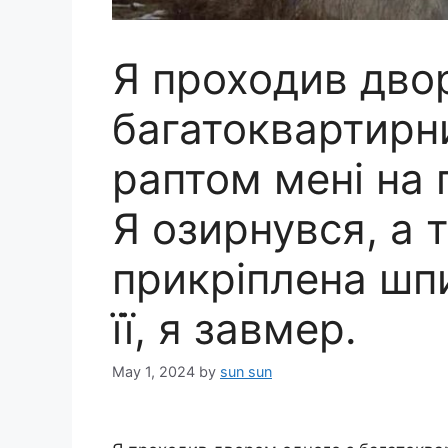
Я проходив дво
багатоквартирни
раптом мені на 
Я озирнувся, а 
прикріплена шп
її, я завмер.
May 1, 2024
by
sun sun