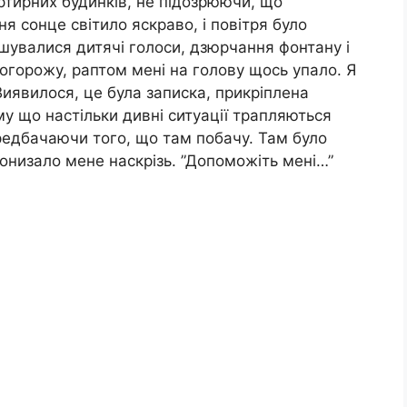
ртирних будинків, не підозрюючи, що
я сонце світило яскраво, і повітря було
ішувалися дитячі голоси, дзюрчання фонтану і
 огорожу, раптом мені на голову щось упало. Я
Виявилося, це була записка, прикріплена
му що настільки дивні ситуації трапляються
передбачаючи того, що там побачу. Там було
пронизало мене наскрізь. ”Допоможіть мені…”