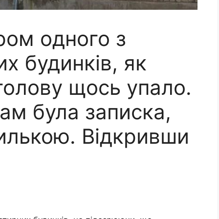
ром одного з
х будинків, як
голову щось упало.
там була записка,
илькою. Відкривши