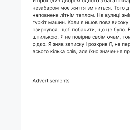
Я проходив двором одного з багатоква
незабаром моє життя зміниться. Того дн
наповнене літнім теплом. На вулиці зм
гуркіт машин. Коли я йшов повз високу
озирнувся, щоб побачити, що це було. 
шпилькою. Я не повірив своїм очам, то
рідко. Я зняв записку і розкрив її, не 
всього кілька слів, але їхнє значення 
Advertisements