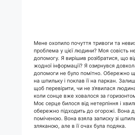
Мене охопило почуття тривоги та невиз
проблема у цієї людини? Моя совість н
допомогу. Я вирішив розібратися, що в
жодної інформації? Я озирнувся довкола
допомоги не було помітно. Обережно що
на шпильку і поклав її на паркан. Зали
щоб перевірити, чи не з’явилася людина
коли сонце вже ховалося за горизонтом
Моє серце билося від нетерпіння і хвил
обережно підходить до огорожі. Вона ди
поміченою. Вона взяла записку зі шпил
зляканою, але в її очах була подяка.