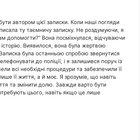
бути автором цієї записки. Коли наші погляди
аписала ту таємничу записку. Не роздумуючи, я
 вам допомогти?” Вона посміхнулася, відчуваючи
 історію. Виявилося, вона була жертвою
. Записка була останньою спробою звернутися
лефонувати до поліції, і я залишився поруч із
ели всі необхідні процедури та забезпечили її
ише її життя, а й моє. Я зрозумів, що навіть
ття та змінити долю. Завжди варто бути
отребують цього, навіть якщо це лише