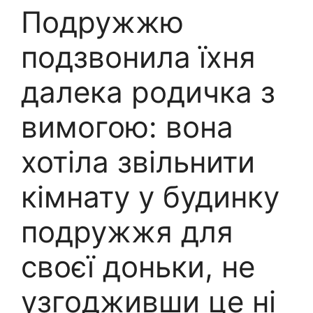
Подружжю
подзвонила їхня
далека родичка з
вимогою: вона
хотіла звільнити
кімнату у будинку
подружжя для
своєї доньки, не
узгодживши це ні