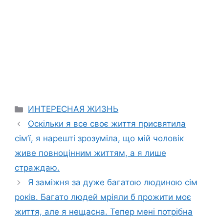
Categories
ИНТЕРЕСНАЯ ЖИЗНЬ
Оскільки я все своє життя присвятила
сім’ї, я нарешті зрозуміла, що мій чоловік
живе повноцінним життям, а я лише
страждаю.
Я заміжня за дуже багатою людиною сім
років. Багато людей мріяли б прожити моє
життя, але я нещасна. Тепер мені потрібна