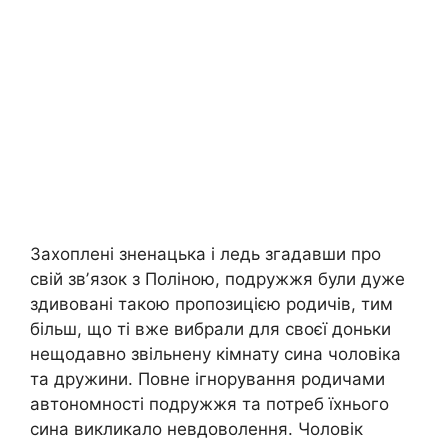
Захоплені зненацька і ледь згадавши про
свій звʼязок з Поліною, подружжя були дуже
здивовані такою пропозицією родичів, тим
більш, що ті вже вибрали для своєї доньки
нещодавно звільнену кімнату сина чоловіка
та дружини. Повне ігнорування родичами
автономності подружжя та потреб їхнього
сина викликало невдоволення. Чоловік