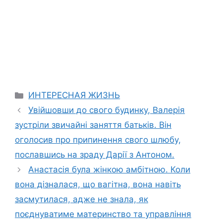
Categories
ИНТЕРЕСНАЯ ЖИЗНЬ
Увійшовши до свого будинку, Валерія
зустріли звичайні заняття батьків. Він
оголосив про припинення свого шлюбу,
пославшись на зраду Дарії з Антоном.
Анастасія була жінкою амбітною. Коли
вона дізналася, що вагітна, вона навіть
засмутилася, адже не знала, як
поєднуватиме материнство та управління