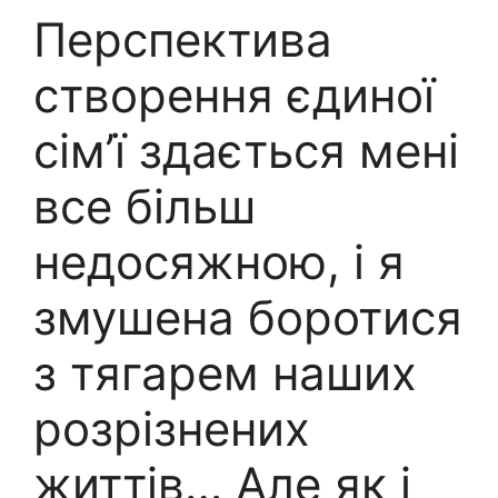
Перспектива
створення єдиної
сім’ї здається мені
все більш
недосяжною, і я
змушена боротися
з тягарем наших
розрізнених
життів… Але як і