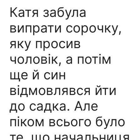
Катя забула
випрати сорочку,
яку просив
чоловік, а потім
ще й син
відмовлявся йти
до садка. Але
піком всього було
те, що начальниця