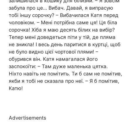
залишилася в кошику для білизни. – Я зовсім
забула про це… Вибач. Давай, я випрасую
тобі іншу сорочку? – Вибачилася Катя перед
чоловіком. – Мені потрібна саме ця! Ця біла
сорочка! Хіба я маю десять білих на вибір?
Тепер мені доведеться піти у тій, де пляма
не зникла! І весь день паритися в куртці, щоб
не було видно цієї чортової плями! –
обурився він. Катя намагалася його
заспокоїти: – Там дуже маленька цятка.
Ніхто навіть не помітить. Ти б сам не помітив,
якби я тобі не сказала про неї. – Я б помітив,
Катю!
Advertisements