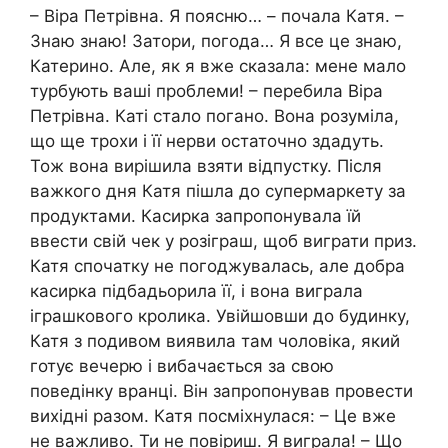
– Віра Петрівна. Я поясню… – почала Катя. –
Знаю знаю! Затори, погода… Я все це знаю,
Катерино. Але, як я вже сказала: мене мало
турбують ваші проблеми! – перебила Віра
Петрівна. Каті стало погано. Вона розуміла,
що ще трохи і її нерви остаточно здадуть.
Тож вона вирішила взяти відпустку. Після
важкого дня Катя пішла до супермаркету за
продуктами. Касирка запропонувала їй
ввести свій чек у розіграш, щоб виграти приз.
Катя спочатку не погоджувалась, але добра
касирка підбадьорила її, і вона виграла
іграшкового кролика. Увійшовши до будинку,
Катя з подивом виявила там чоловіка, який
готує вечерю і вибачається за свою
поведінку вранці. Він запропонував провести
вихідні разом. Катя посміхнулася: – Це вже
не важливо. Ти не повіриш. Я виграла! – Що