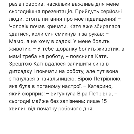
разів говорив, наскільки важлива для мене
сьогоднішня презентація. Прийдуть серйозні
люди, стоїть питання про моє підвищення! –
Чоловік почав кричати. Катя вже збиралася
здатися, коли син смикнув її за рукав: –
Мамо, я не хочу в садок! У мене болить
животик. – У тебе щоранку болить животик, а
мамі треба на роботу, – пояснила Катя.
Зрештою Каті вдалося залишити сина в
дитсадку і помчати на роботу, але тут вона
зіткнулася з начальницею, Вірою Петрівною,
яка була в поганому настрої. – Катерино,
який сюрприз! – вигукнула Віра Петрівна, –
сьогодні майже без запізнень: лише 15
хвилин від початку робочого дня.