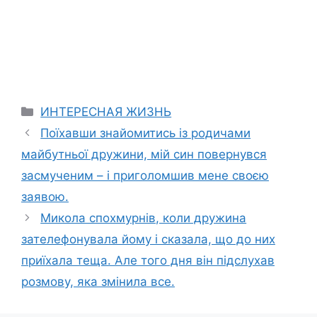
Categories
ИНТЕРЕСНАЯ ЖИЗНЬ
Поїхавши знайомитись із родичами
майбутньої дружини, мій син повернувся
засмученим – і приголомшив мене своєю
заявою.
Микола спохмурнів, коли дружина
зателефонувала йому і сказала, що до них
приїхала теща. Але того дня він підслухав
розмову, яка змінила все.