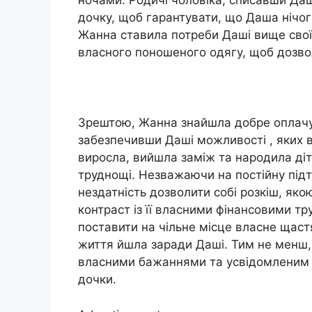
ночами. Родичі чоловіка, списавши Даш
дочку, щоб гарантувати, що Даша нічо
Жанна ставила потреби Даші вище свої
власного поношеного одягу, щоб дозвол
Зрештою, Жанна знайшла добре оплачув
забезпечивши Даші можливості , яких 
виросла, вийшла заміж та народила діт
труднощі. Незважаючи на постійну під
нездатність дозволити собі розкіш, як
контраст із її власними фінансовими 
поставити на чільне місце власне щастя
життя йшла заради Даші. Тим не менш,
власними бажаннями та усвідомленим з
дочки.