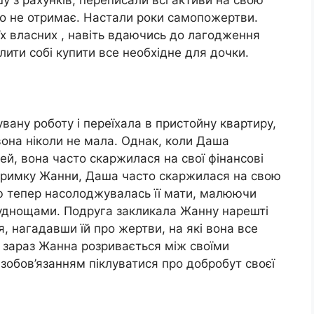
у з рахунків, переписали всі активи на свою
го не отримає. Настали роки самопожертви.
х власних , навіть вдаючись до лагодження
ити собі купити все необхідне для дочки.
ану роботу і переїхала в пристойну квартиру,
вона ніколи не мала. Однак, коли Даша
ей, вона часто скаржилася на свої фінансові
тримку Жанни, Даша часто скаржилася на свою
ою тепер насолоджувалась її мати, малюючи
труднощами. Подруга закликала Жанну нарешті
, нагадавши їй про жертви, на які вона все
 зараз Жанна розривається між своїми
обов’язанням піклуватися про добробут своєї