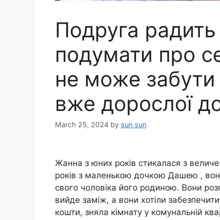
Подруга радить
подумати про се
не може забути 
вже дорослої д
March 25, 2024
by
sun sun
Жанна з юних років стикалася з вели
років з маленькою дочкою Дашею , вон
свого чоловіка його родиною. Вони розг
вийде заміж, а вони хотіли забезпечит
кошти, зняла кімнату у комунальній кв