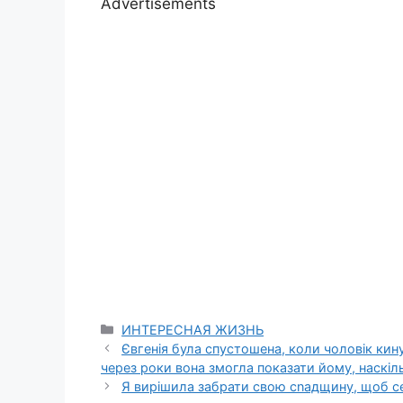
Advertisements
Categories
ИНТЕРЕСНАЯ ЖИЗНЬ
Євгенія була спустошена, коли чоловік кину
через роки вона змогла показати йому, наскіл
Я вирішила забрати свою сnадщину, щоб сес