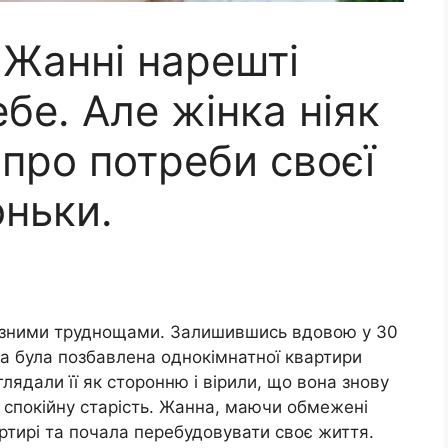
 Жанні нарешті
бе. Але жінка ніяк
про потреби своєї
оньки.
чезними труднощами. Залишившись вдовою у 30
а була позбавлена однокімнатної квартири
лядали її як сторонню і вірили, що вона знову
и спокійну старість. Жанна, маючи обмежені
артирі та почала перебудовувати своє життя.