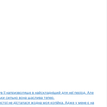
в її напризволяще в найскладніший для неї період. Але
ьки сильно вона щаслива тепер.
трі не дісталася жодна моя копійка. Адже у мене є на