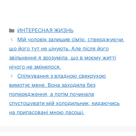
Categories
ИНТЕРЕСНАЯ ЖИЗНЬ
Мій чоловік залишив сім’ю, стверджуючи,
що його тут не цінують. Але після його
звільнення я зрозуміла, що в моєму житті
нічого не змінилося.
Спілкування з владною свекрухою
вимотує мене. Вона заходила без
попередження, а потім починала
спустошувати мій холодильник, кидаючись
на припасовані мною ласощі.