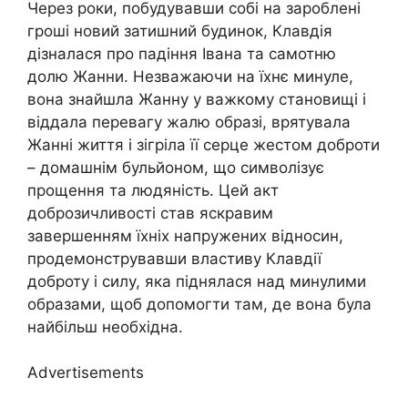
Через роки, побудувавши собі на зароблені
гроші новий затишний будинок, Клавдія
дізналася про падіння Івана та самотню
долю Жанни. Незважаючи на їхнє минуле,
вона знайшла Жанну у важкому становищі і
віддала перевагу жалю образі, врятувала
Жанні життя і зігріла її серце жестом доброти
– домашнім бульйоном, що символізує
прощення та людяність. Цей акт
доброзичливості став яскравим
завершенням їхніх напружених відносин,
продемонструвавши властиву Клавдії
доброту і силу, яка піднялася над минулими
образами, щоб допомогти там, де вона була
найбільш необхідна.
Advertisements