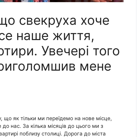
 що свекруха хоче
се наше життя,
артири. Увечері того
приголомшив мене
у, що як тільки ми переїдемо на нове місце,
 до нас. За кілька місяців до цього ми з
вартирі поблизу столиці. Дорога до міста