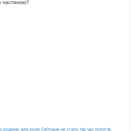
го частиною?
 родини, але коли Світлани не стало під час nологів,