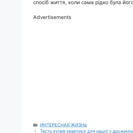
спосіб життя, коли сама рідко була йо
Advertisements
Categories
ИНТЕРЕСНАЯ ЖИЗНЬ
Тесть куnив квартиру для нашої з дружиною