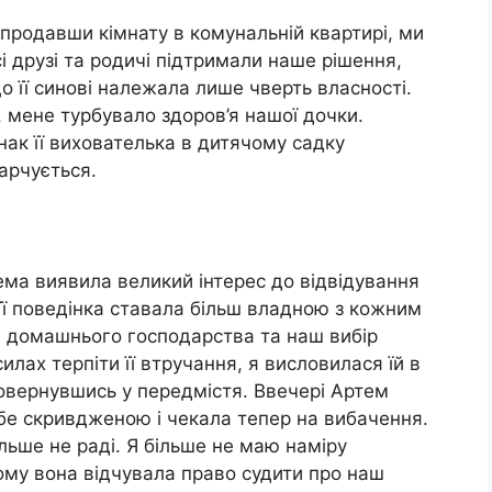
родавши кімнату в комунальній квартирі, ми
і друзі та родичі підтримали наше рішення,
 її синові належала лише чверть власності.
, мене турбувало здоров’я нашої дочки.
нак її вихователька в дитячому садку
арчується.
ма виявила великий інтерес до відвідування
її поведінка ставала більш владною з кожним
я домашнього господарства та наш вибір
илах терпіти її втручання, я висловилася їй в
овернувшись у передмістя. Ввечері Артем
бе скривдженою і чекала тепер на вибачення.
ільше не раді. Я більше не маю наміру
ому вона відчувала право судити про наш