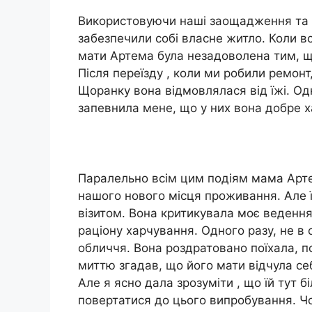
Використовуючи наші заощадження та п
забезпечили собі власне житло. Коли вс
мати Артема була незадоволена тим, що
Після переїзду , коли ми робили ремонт
Щоранку вона відмовлялася від їжі. Од
запевнила мене, що у них вона добре х
Паралельно всім цим подіям мама Арте
нашого нового місця проживання. Але 
візитом. Вона критикувала моє веденн
раціону харчування. Одного разу, не в с
обличчя. Вона роздратовано поїхала, п
миттю згадав, що його мати відчула се
Але я ясно дала зрозуміти , що їй тут б
повертатися до цього випробування. Ч