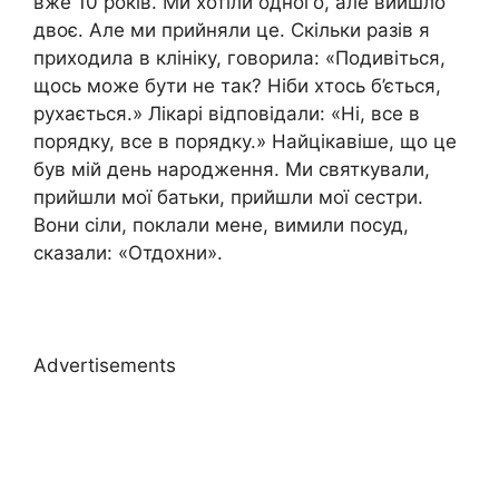
вже 10 років. Ми хотіли одного, але вийшло
двоє. Але ми прийняли це. Скільки разів я
приходила в клініку, говорила: «Подивіться,
щось може бути не так? Ніби хтось б’ється,
рухається.» Лікарі відповідали: «Ні, все в
порядку, все в порядку.» Найцікавіше, що це
був мій день народження. Ми святкували,
прийшли мої батьки, прийшли мої сестри.
Вони сіли, поклали мене, вимили посуд,
сказали: «Отдохни».
Advertisements