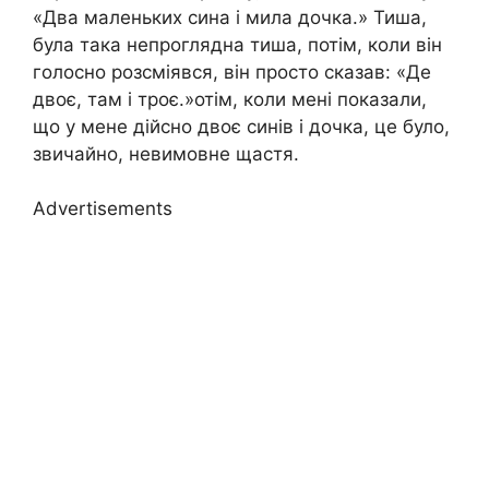
«Два маленьких сина і мила дочка.» Тиша,
була така непроглядна тиша, потім, коли він
голосно розсміявся, він просто сказав: «Де
двоє, там і троє.»отім, коли мені показали,
що у мене дійсно двоє синів і дочка, це було,
звичайно, невимовне щастя.
Advertisements