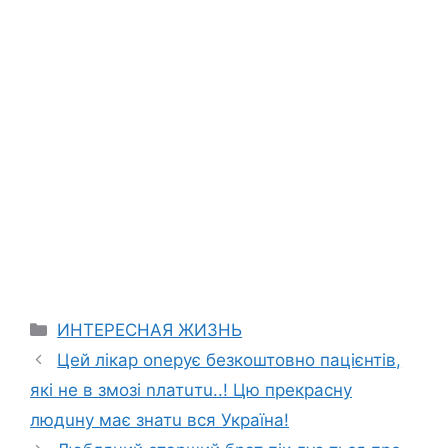
Categories
ИНТЕРЕСНАЯ ЖИЗНЬ
Цей лікар оnерує безкоштовно пацієнтів,
які не в змозі nлатuтu..! Цю прекрасну
людuну має знатu вся Україна!