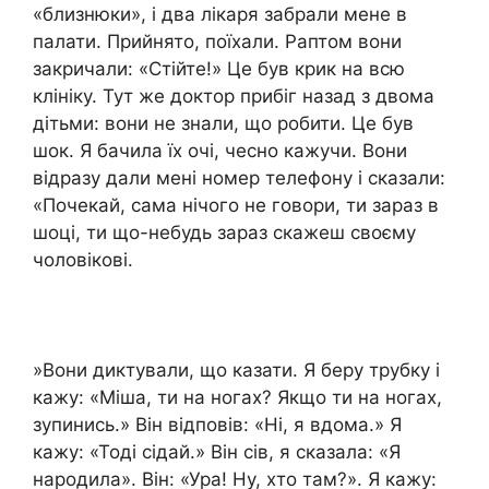
«близнюки», і два лікаря забрали мене в
палати. Прийнято, поїхали. Раптом вони
закричали: «Стійте!» Це був крик на всю
клініку. Тут же доктор прибіг назад з двома
дітьми: вони не знали, що робити. Це був
шок. Я бачила їх очі, чесно кажучи. Вони
відразу дали мені номер телефону і сказали:
«Почекай, сама нічого не говори, ти зараз в
шоці, ти що-небудь зараз скажеш своєму
чоловікові.
»Вони диктували, що казати. Я беру трубку і
кажу: «Міша, ти на ногах? Якщо ти на ногах,
зупинись.» Він відповів: «Ні, я вдома.» Я
кажу: «Тоді сідай.» Він сів, я сказала: «Я
народила». Він: «Ура! Ну, хто там?». Я кажу: