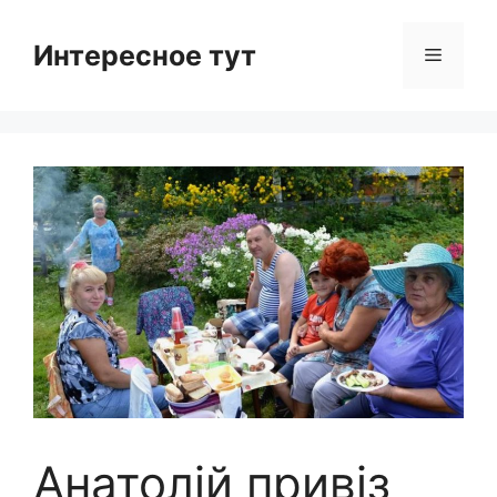
Skip
to
Интересное тут
Menu
content
Анатолій привіз