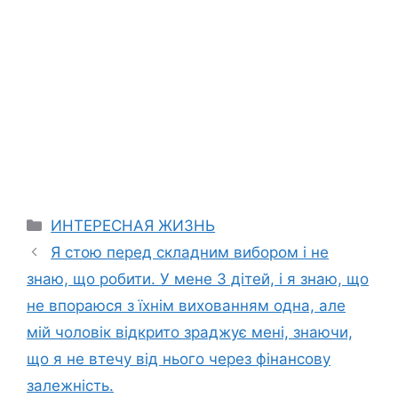
Categories
ИНТЕРЕСНАЯ ЖИЗНЬ
Я стою перед складним вибором і не
знаю, що робити. У мене 3 дітей, і я знаю, що
не впораюся з їхнім вихованням одна, але
мій чоловік відкрито зраджує мені, знаючи,
що я не втечу від нього через фінансову
залежність.