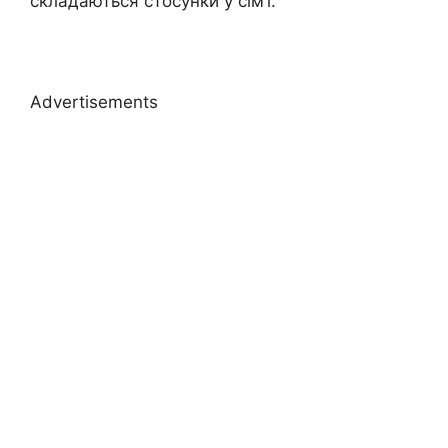
складаються стосунки у сім’ї.
Advertisements