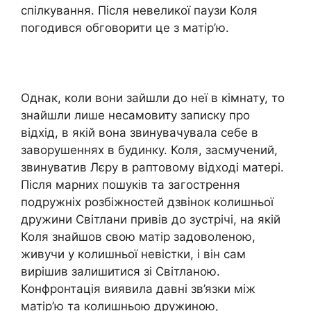
спілкування. Після невеликої паузи Коля
погодився обговорити це з матір’ю.
Однак, коли вони зайшли до неї в кімнату, то
знайшли лише несамовиту записку про
відхід, в якій вона звинувачувала себе в
заворушеннях в будинку. Коля, засмучений,
звинуватив Лєру в раптовому відході матері.
Після марних пошуків та загострення
подружніх розбіжностей дзвінок колишньої
дружини Світлани привів до зустрічі, на якій
Коля знайшов свою матір задоволеною,
живучи у колишньої невістки, і він сам
вирішив залишитися зі Світланою.
Конфронтація виявила давні зв’язки між
матір’ю та колишньою дружиною,