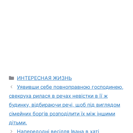
Categories
ИНТЕРЕСНАЯ ЖИЗНЬ
Уявивши себе повноправною господинею,
свекруха рилася в речах невістки в її ж
будинку, відбираючи речі, щоб під виглядом
сімейних боргів розподілити їх між іншими
дітьми.
Напередодні весілля Івана в хаті