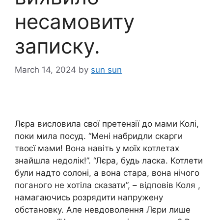
несамовиту
записку.
March 14, 2024
by
sun sun
Лєра висловила свої претензії до мами Колі,
поки мила посуд. “Мені набридли скарги
твоєї мами! Вона навіть у моїх котлетах
знайшла недолік!”. “Лєра, будь ласка. Котлети
були надто солоні, а вона стара, вона нічого
поганого не хотіла сказати”, – відповів Коля ,
намагаючись розрядити напружену
обстановку. Але невдоволення Лєри лише