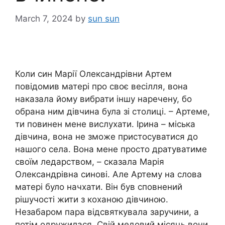
March 7, 2024
by
sun sun
Коли син Марії Олександрівни Артем
повідомив матері про своє весілля, вона
наказала йому вибрати іншу наречену, бо
обрана ним дівчина була зі столиці. – Артеме,
ти повинен мене вислухати. Ірина – міська
дівчина, вона не зможе пристосуватися до
нашого села. Вона мене просто дратуватиме
своїм ледарством, – сказала Марія
Олександрівна синові. Але Артему на слова
матері було начхати. Він був сповнений
рішучості жити з коханою дівчиною.
Незабаром пара відсвяткувала заручини, а
потім одружилася. Свій медовий місяць вони