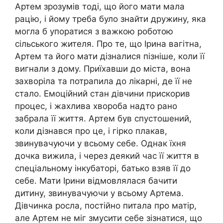
Артем зрозумів тоді, що його мати мала
рацію, і йому треба було знайти дружину, яка
могла б упоратися з важкою роботою
сільського жителя. Про те, що Ірина вагітна,
Артем та його мати дізналися пізніше, коли її
вигнали з дому. Приїхавши до міста, вона
захворіла та потрапила до лікарні, де її не
стало. Емоційний стан дівчини прискорив
процес, і жахлива хвороба надто рано
забрала її життя. Артем був спустошений,
коли дізнався про це, і гірко плакав,
звинувачуючи у всьому себе. Однак їхня
дочка вижила, і через деякий час її життя в
спеціальному інкубаторі, батько взяв її до
себе. Мати Ірини відмовлялася бачити
дитину, звинувачуючи у всьому Артема.
Дівчинка росла, постійно питала про матір,
але Артем не міг змусити себе зізнатися, що