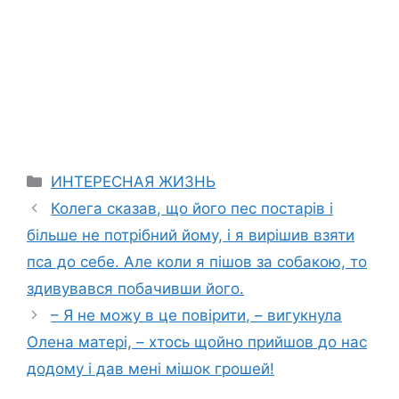
Categories
ИНТЕРЕСНАЯ ЖИЗНЬ
Колега сказав, що його пес постарів і
більше не потрібний йому, і я вирішив взяти
пса до себе. Але коли я пішов за собакою, то
здивувався побачивши його.
– Я не можу в це повірити, – вигукнула
Олена матері, – хтось щойно прийшов до нас
додому і дав мені мішок грошей!