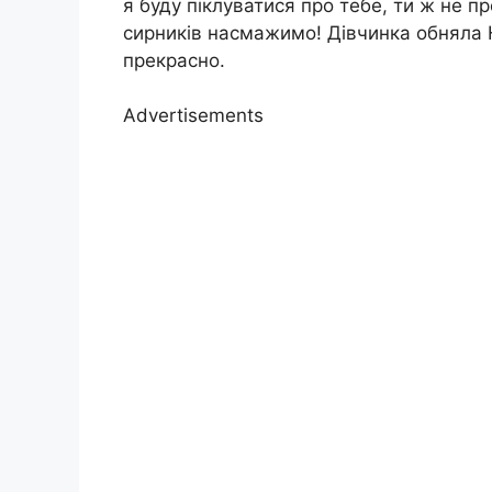
я буду піклуватися про тебе, ти ж не п
сирників насмажимо! Дівчинка обняла Нін
прекрасно.
Advertisements