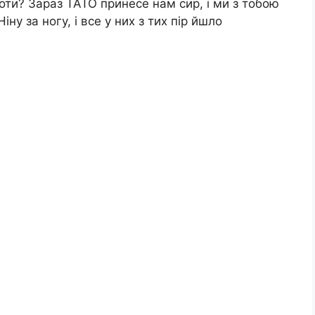
роти? Зараз ТАТО принесе нам сир, і ми з тобою
у за ногу, і все у них з тих пір йшло