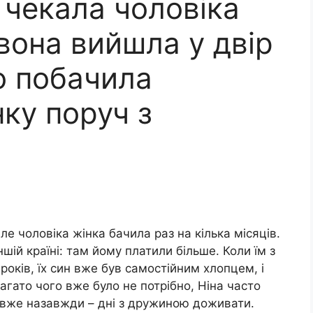
 чекала чоловіка
вона вийшла у двір
то побачила
ку поруч з
ле чоловіка жінка бачила раз на кілька місяців.
ій країні: там йому платили більше. Коли їм з
ків, їх син вже був самостійним хлопцем, і
агато чого вже було не потрібно, Ніна часто
и вже назавжди – дні з дружиною доживати.