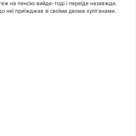
теж на пенсію вийде-тоді і переїде назавжди.
до неї приїжджав зі своїми двома хуліганами.