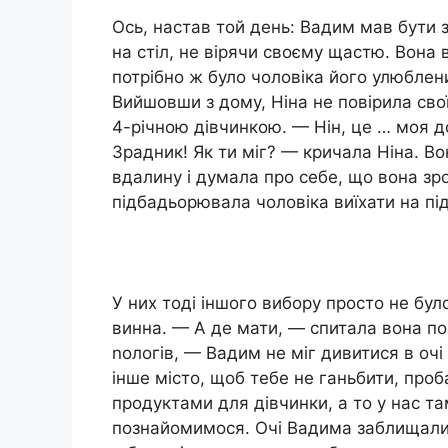
Ось, настав той день: Вадим мав бути з
на стіл, не вірячи своєму щастю. Вона 
потрібно ж було чоловіка його улюбле
Вийшовши з дому, Ніна не повірила св
4-річною дівчинкою. — Нін, це … моя д
Зрадник! Як ти міг? — кричала Ніна. Вон
вдалину і думала про себе, що вона зро
підбадьорювала чоловіка виїхати на під
У них тоді іншого вибору просто не бу
винна. — А де мати, — спитала вона по
nологів, — Вадим не міг дивитися в очі
інше місто, щоб тебе не ганьбити, проба
продуктами для дівчинки, а то у нас т
познайомимося. Очі Вадима заблищали, 