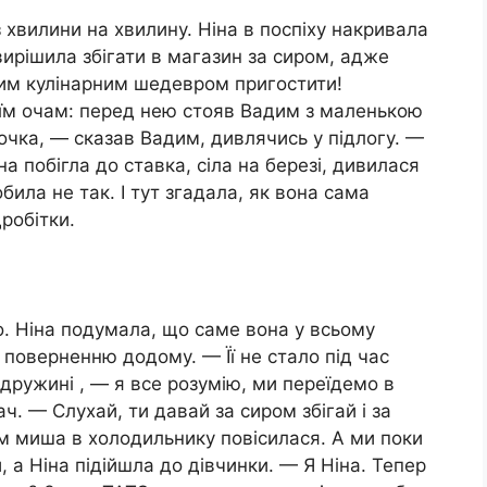
 хвилини на хвилину. Ніна в поспіху накривала
вирішила збігати в магазин за сиром, адже
ним кулінарним шедевром пригостити!
оїм очам: перед нею стояв Вадим з маленькою
очка, — сказав Вадим, дивлячись у підлогу. —
а побігла до ставка, сіла на березі, дивилася
била не так. І тут згадала, як вона сама
робітки.
ло. Ніна подумала, що саме вона у всьому
 поверненню додому. — Її не стало під час
 дружині , — я все розумію, ми переїдемо в
ч. — Слухай, ти давай за сиром збігай і за
ам миша в холодильнику повісилася. А ми поки
а Ніна підійшла до дівчинки. — Я Ніна. Тепер