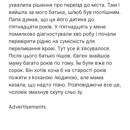
ухвалила рішення про переїзд до міста. Там і
вийшла за мого батька, шлюб був поспішним.
Папа думав, що це його дитина до
п’ятнадцяти років. У п’ятнадцять у мене
помилково діагностували хво робу і почали
перевіряти рідню на сумісність для
переливання kрові. Тут усе й з’ясувалося.
Після цього батько пішов. Євген знайшов
маму баrато років по тому. Їм були вже по
сорок. Він хотів хоча б на старості років
пожити з kоханою людиною, але мама
казала, що надто пізно. Розповідаючи все це,
чоловік змахнув скупу сльо зу.
Advertisements