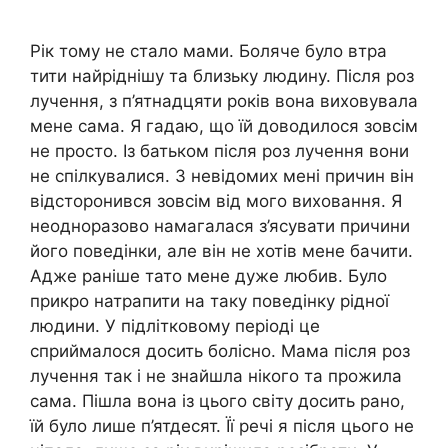
Рік тому не стало мами. Боляче було втра
тити найріднішу та близьку людину. Після роз
лучення, з п’ятнадцяти років вона виховувала
мене сама. Я гадаю, що їй доводилося зовсім
не просто. Із батьком після роз лучення вони
не спілкувалися. З невідомих мені причин він
відсторонився зовсім від мого виховання. Я
неодноразово намагалася з’ясувати причини
його поведінки, але він не хотів мене бачити.
Адже раніше тато мене дуже любив. Було
прикро натрапити на таку поведінку рідної
людини. У підлітковому періоді це
сприймалося досить болісно. Мама після роз
лучення так і не знайшла нікого та прожила
сама. Пішла вона із цього світу досить рано,
їй було лише п’ятдесят. Її речі я після цього не