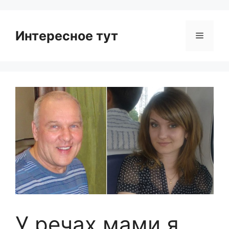
Интересное тут
Menu
У peчax мами я