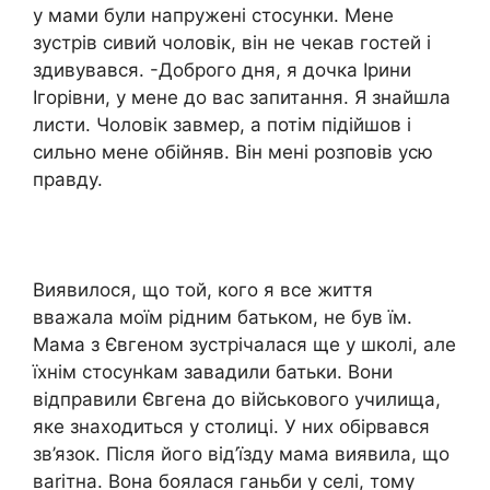
у мами були напружені стосунки. Мене
зустрів сивий чоловік, він не чекав гостей і
здивувався. -Доброго дня, я дочка Ірини
Ігорівни, у мене до вас запитання. Я знайшла
листи. Чоловік завмер, а потім підійшов і
сильно мене обійняв. Він мені розповів усю
правду.
Виявилося, що той, кого я все життя
вважала моїм рідним батьком, не був їм.
Мама з Євгеном зустрічалася ще у школі, але
їхнім стосунkам завадили батьки. Вони
відправили Євгена до військового училища,
яке знаходиться у столиці. У них обірвався
зв’язок. Після його від’їзду мама виявила, що
ваrітна. Вона боялася ганьби у селі, тому