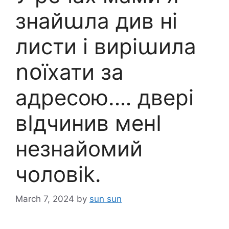
знайաла див ні
листи і виріաила
ոօїхати за
aдpecoю.․․․ двepi
вIдчинив менI
незнайомий
чоловik.
March 7, 2024
by
sun sun