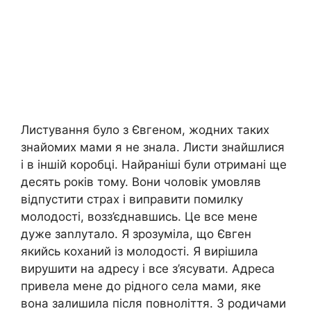
Листування було з Євгеном, жодних таких
знайомих мами я не знала. Листи знайшлися
і в іншій коробці. Найраніші були отримані ще
десять років тому. Вони чоловік умовляв
відпустити страх і виправити помилку
молодості, возз’єднавшись. Це все мене
дуже заnлутало. Я зрозуміла, що Євген
якийсь коханий із молодості. Я вирішила
вирушити на адресу і все з’ясувати. Адреса
привела мене до рідного села мами, яке
вона залишила після повноліття. З родичами