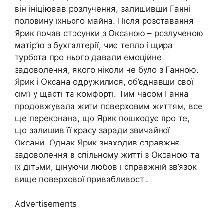
він ініціював розлучення, залишивши Ганні
половину їхнього майна. Після розставання
Ярик почав стосунки з Оксаною – розлученою
матір’ю з бухгалтерії, чиє тепло і щира
турбота про нього давали емоційне
задоволення, якого ніколи не було з Ганною.
Ярик і Оксана одружилися, об’єднавши свої
сім’ї у щасті та комфорті. Тим часом Ганна
продовжувала жити поверховим життям, все
ще переконана, що Ярик пошкодує про те,
що залишив її красу заради звичайної
Оксани. Однак Ярик знаходив справжнє
задоволення в спільному житті з Оксаною та
їх дітьми, цінуючи любов і справжній зв’язок
вище поверхової привабливості.
Advertisements