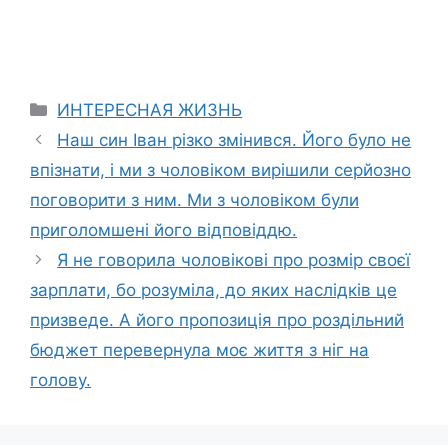
Categories
ИНТЕРЕСНАЯ ЖИЗНЬ
Наш син Іван різко змінився. Його було не
впізнати, і ми з чоловіком вирішили серйозно
поговорити з ним. Ми з чоловіком були
приголомшені його відповіддю.
Я не говорила чоловікові про розмір своєї
зарплати, бо розуміла, до яких наслідків це
призведе. А його пропозиція про роздільний
бюджет перевернула моє життя з ніг на
голову.