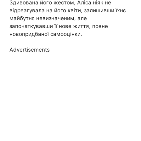
Здивована його жестом, Аліса ніяк не
відреагувала на його квіти, залишивши їхнє
майбутнє невизначеним, але
започаткувавши її нове життя, повне
новопридбаної самооцінки.
Advertisements