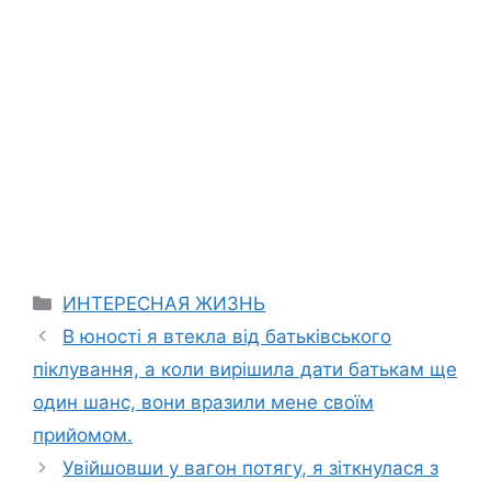
Categories
ИНТЕРЕСНАЯ ЖИЗНЬ
В юності я втекла від батьківського
піклування, а коли вирішила дати батькам ще
один шанс, вони вразили мене своїм
прийомом.
Увійшовши у вагон потягу, я зіткнулася з