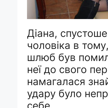
Діана, спустош
чоловіка в тому,
шлюб був помилк
неї до свого пе
намагалася знай
удару було непр
себе.