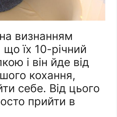
ена визнанням
 що їх 10-річний
ою і він йде від
ршого кохання,
ти себе. Від цього
осто прийти в