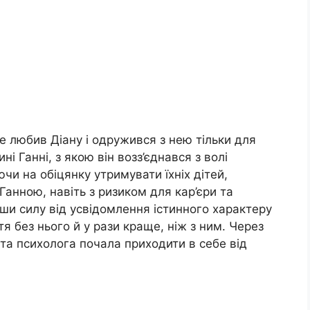
не любив Діану і одружився з нею тільки для
ні Ганні, з якою він возз’єднався з волі
ючи на обіцянку утримувати їхніх дітей,
 Ганною, навіть з ризиком для кар’єри та
вши силу від усвідомлення істинного характеру
я без нього й у рази краще, ніж з ним. Через
ї та психолога почала приходити в себе від