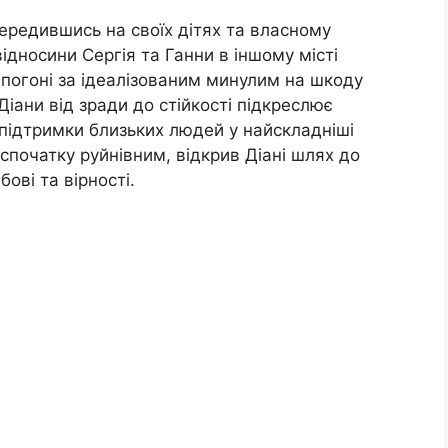
середившись на своїх дітях та власному
відносини Сергія та Ганни в іншому місті
ь погоні за ідеалізованим минулим на шкоду
іани від зради до стійкості підкреслює
а підтримки близьких людей у найскладніші
 спочатку руйнівним, відкрив Діані шлях до
ові та вірності.