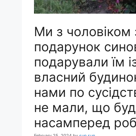
Ми з чоловіком
подарунок синов
подарували їм 
власний будинок
нами по сусідст
не мали, що буд
насамперед роб
February 25, 2024
by
sun sun