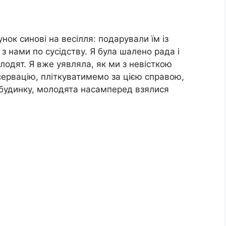
ок синові на весілля: подарували їм із
з нами по сусідству. Я була шалено рада і
лодят. Я вже уявляла, як ми з невісткою
ервацію, пліткуватимемо за цією справою,
 будинку, молодята насамперед взялися