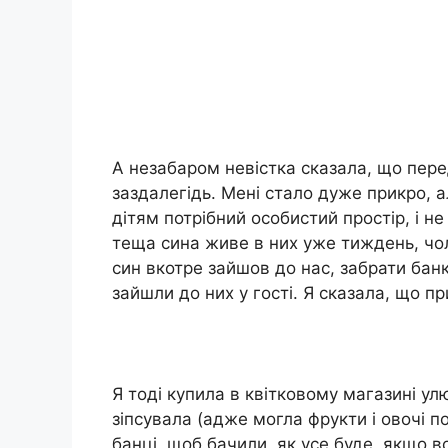
А незабаром невістка сказала, що пер
заздалегідь. Мені стало дуже прикро, 
дітям потрібний особистий простір, і не
теща сина живе в них уже тиждень, чол
син вкотре зайшов до нас, забрати банк
зайшли до них у гості. Я сказала, що пр
Я тоді купила в квітковому магазині улю
зіпсувала (адже могла фрукти і овочі по
банці, щоб бачили, як усе буде, якщо