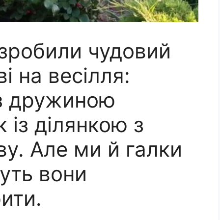
 зробили чудовий
і на весілля:
із дружиною
 із ділянкою з
ву. Але ми й галки
уть вони
ити.