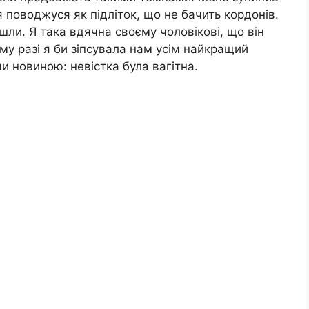
я поводжуся як підліток, що не бачить кордонів.
пішли. Я така вдячна своєму чоловікові, що він
му разі я би зіпсувала нам усім найкращий
ми новиною: невістка була вагітна.