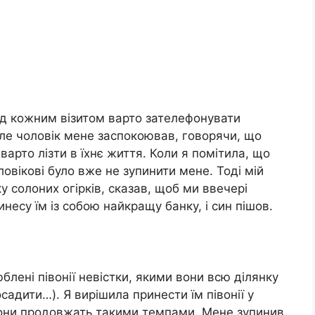
ед кожним візитом варто зателефонувати
але чоловік мене заспокоював, говорячи, що
 варто лізти в їхнє життя. Коли я помітила, що
овікові було вже не зупинити мене. Тоді мій
у солоних огірків, сказав, щоб ми ввечері
инесу їм із собою найкращу банку, і син пішов.
блені півонії невістки, якими вони всю ділянку
садити…). Я вирішила принести їм півонії у
 вони продовжать такими темпами. Мене зупинив