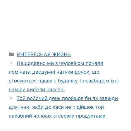
Categories
ИНТЕРЕСНАЯ ЖИЗНЬ
Нещодавно ми з чоловіком почали
помічати дводумні натяки дочок, що
стосуються нашого будинку. І незабаром їхні
наміри вилізли назовні
Той робочий день пройшов би як завжди
для Інни, якби до каси не підійшов той
нахабний чоловік зі своїми продуктами