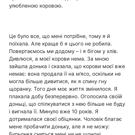
улюбленою коровою.
Це було все, що мені потрібне, тому я й
поїхала. Але краще б я цього не робила.
Повертаємось ми додому – і я бігом у хлів.
Дивлюся, а моєї корови нема. За мною
зайшла донька і сказала, що корови моєї вже
немає: вона продала її на м’ясо, оскільки не
могла більше дивитися, як я спину гну
щоранку. Того дня моє життя змінилося. Я
плакала добу безперервно. Оголосила своїй
доньці, що спілкуватися з нею більше не буду
і вигнала її. Минуло вже 10 років. Я
дотрималася своєї обіцянки. Чоловік благає
мене пробачити доньку, але я не можу:
Бурьонка сниться мені чи не щоночі…